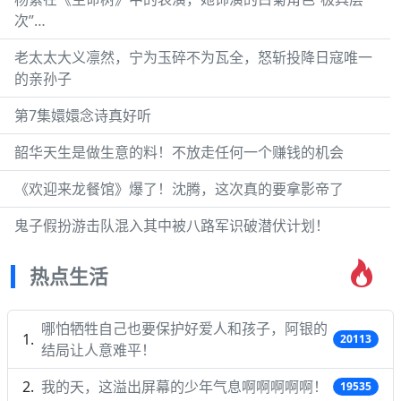
次”…
老太太大义凛然，宁为玉碎不为瓦全，怒斩投降日寇唯一
的亲孙子
第7集嬛嬛念诗真好听
韶华天生是做生意的料！不放走任何一个赚钱的机会
《欢迎来龙餐馆》爆了！沈腾，这次真的要拿影帝了
鬼子假扮游击队混入其中被八路军识破潜伏计划！
热点生活
哪怕牺牲自己也要保护好爱人和孩子，阿银的
20113
结局让人意难平！
我的天，这溢出屏幕的少年气息啊啊啊啊啊！
19535