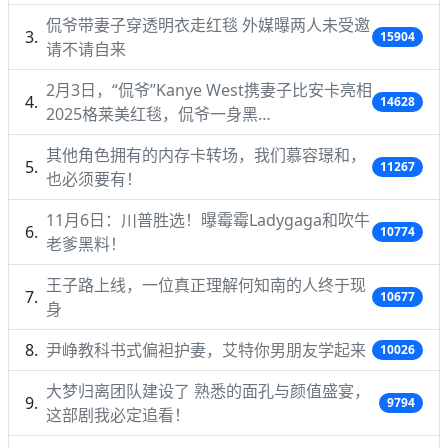
侃爷带妻子穿透明衣走红毯 外媒曝两人未受邀
15904
请不请自来
2月3日，“侃爷”Kanye West携妻子比安卡亮相
14628
2025格莱美红毯，侃爷一身黑…
其他角色拥有的内存卡转场，我们慕容璟和，
11267
也必须要有！
11月6日：川普胜选！曝霉霉Ladygaga和吹牛
10774
老爹黑料！
王子路上线，一位真正理解何知南的人终于现
10677
身
尹峥教科书式偏袒护妻，艾特你男朋友学起来
10026
大梦归离团队建设了 熟悉的面孔与颜值盛宴，
9794
这部剧我必定追看！