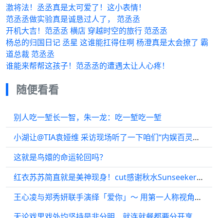
激将法！丞丞真是太可爱了！这小表情！
范丞丞做实验真是诚恳过人了， 范丞丞
开机大吉！范丞丞 横店 穿越时空的旅行 范丞丞
杨总的归国日记 丞星 这谁能扛得住啊 杨澄真是太会撩了 霸
道总裁 范丞丞
谁能来帮帮这孩子！范丞丞的遭遇太让人心疼！
随便看看
别人吃一堑长一智，朱一龙：吃一堑吃一堑
小湖让@TIA袁娅维 采访现场听了一下咱们“内娱百灵鸟”的舞台…
这就是鸟嬛的命运轮回吗？
红衣苏苏简直就是美神现身！cut感谢秋水Sunseeker ღ( ´･ᴗ･` )比心
王心凌与郑秀妍联手演绎「爱你」～ 用第一人称视角带你体验双份的甜蜜
无论戏里戏外均坚持是非分明，就连就餐都要分开享受，笑声连连！