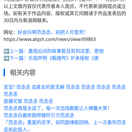
以上文章内容仅代表作者本人观点，不代表新浪网观点或立
场。如有关于作品内容、版权或其它问题请于作品发表后的
30日内与新浪网联系。
网址：
好会抖啊范丞丞，别把人可爱死！
https://www.alqsh.com/news/view/69863
⬅️上一篇：
墨雨云间的故事暂且剪到这里，愿他
➡️下一篇：
乐视声明《甄嬛传》IP未授权《焕
相关内容
宝宝? 范丞丞 追星女的爱无解 范丞丞 范丞丞 范丞丞 范丞丞
范丞丞
直播花絮 范丞丞 范丞丞
范丞丞真是太逗了，每一次出场都能让人捧腹大笑！
范丞丞白鹿奔跑吧棣欣引力范丞丞
「范丞丞」重复的名字，如同旋律般回响，上一次看到范丞
丞如此投入…