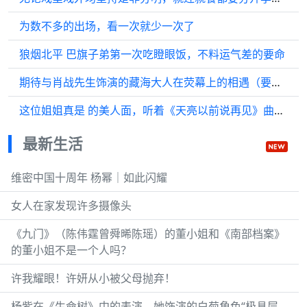
为数不多的出场，看一次就少一次了
狼烟北平 巴旗子弟第一次吃瞪眼饭，不料运气差的要命
期待与肖战先生饰演的藏海大人在荧幕上的相遇（要是能今晚播出就好了）
这位姐姐真是 的美人面，听着《天亮以前说再见》曲肖冰版，别有一番风味
最新生活
维密中国十周年 杨幂｜如此闪耀
女人在家发现许多摄像头
《九门》（陈伟霆曾舜晞陈瑶）的董小姐和《南部档案》
的董小姐不是一个人吗？
许我耀眼！许妍从小被父母抛弃！
杨紫在《生命树》中的表演，她饰演的白菊角色“极具层