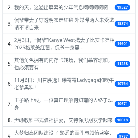
我的天，这溢出屏幕的少年气息啊啊啊啊啊！
19527
侃爷带妻子穿透明衣走红毯 外媒曝两人未受邀
15874
请不请自来
2月3日，“侃爷”Kanye West携妻子比安卡亮相
14601
2025格莱美红毯，侃爷一身黑…
其他角色拥有的内存卡转场，我们慕容璟和，
11258
也必须要有！
11月6日：川普胜选！曝霉霉Ladygaga和吹牛
10764
老爹黑料！
王子路上线，一位真正理解何知南的人终于现
10671
身
尹峥教科书式偏袒护妻，艾特你男朋友学起来
10018
大梦归离团队建设了 熟悉的面孔与颜值盛宴，
9787