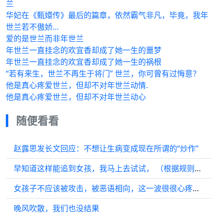
兰
华妃在《甄嬛传》最后的篇章，依然霸气非凡，毕竟，我年
世兰若不傲娇…
爱的是世兰而非年世兰
年世兰一直挂念的欢宜香却成了她一生的噩梦
年世兰一直挂念的欢宜香却成了她一生的祸根
“若有来生，世兰不再生于将门” 世兰，你可曾有过悔意？
他是真心疼爱世兰，但却不对年世兰动情.
他是真心疼爱世兰，但却不对年世兰动心
随便看看
赵露思发长文回应：不想让生病变成现在所谓的“炒作”
早知道这样能追到女孩，我马上去试试， （根据规则9，去掉了超出的话题）
女孩子不应该被攻击，被恶语相向，这一波很很心疼赵露思了…
晚风吹散，我们也没结果