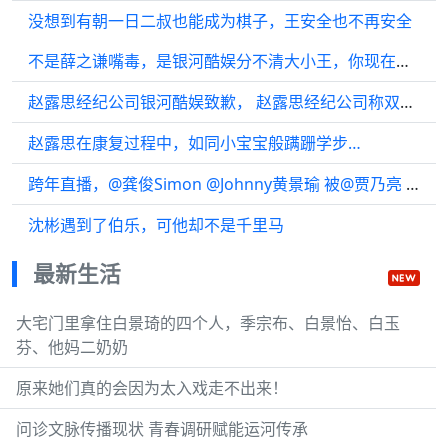
没想到有朝一日二叔也能成为棋子，王安全也不再安全
不是薛之谦嘴毒，是银河酷娱分不清大小王，你现在听明白了吗？
赵露思经纪公司银河酷娱致歉， 赵露思经纪公司称双方对工作无分歧
赵露思在康复过程中，如同小宝宝般蹒跚学步…
跨年直播，@龚俊Simon @Johnny黄景瑜 被@贾乃亮 的销售额惊呆了，龚俊数完…
沈彬遇到了伯乐，可他却不是千里马
最新生活
大宅门里拿住白景琦的四个人，季宗布、白景怡、白玉
芬、他妈二奶奶
原来她们真的会因为太入戏走不出来！
问诊文脉传播现状 青春调研赋能运河传承