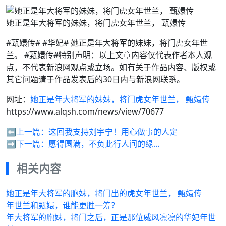
她正是年大将军的妹妹，将门虎女年世兰， 甄嬛传
#甄嬛传# #华妃# 她正是年大将军的妹妹，将门虎女年世
兰。 #甄嬛传#特别声明：以上文章内容仅代表作者本人观
点，不代表新浪网观点或立场。如有关于作品内容、版权或
其它问题请于作品发表后的30日内与新浪网联系。
网址：
她正是年大将军的妹妹，将门虎女年世兰， 甄嬛传
https://www.alqsh.com/news/view/70677
⬅️上一篇：
这回我支持刘宇宁！用心做事的人定
➡️下一篇：
愿得圆满，不负此行人间的缘…
相关内容
她正是年大将军的胞妹，将门出的虎女年世兰， 甄嬛传
年世兰和甄嬛，谁能更胜一筹？
年大将军的胞妹，将门之后，正是那位威风凛凛的华妃年世