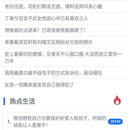
老白住院，司机们群龙无首，哪料张宾叫来心腹
丁禹兮坦言不近女色因心中已有喜欢之人
想挨扇的点进来！已逐渐被笑歌扇爽了！
来看看宋亚轩和刘耀文互相给对方拍的照片
史上最絮叨的唐僧，见者无不心服口服 大话西游之爱你一
万年
我用最直白最不绕弯子的方式告诉你，我没绷住
女孩一觉醒来竟发现自己被侵犯了
热点生活
哪怕牺牲自己也要保护好爱人和孩子，阿银的
20104
结局让人意难平！