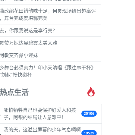
曲改编花田错韵味十足，何炅现场给出超高评
，舞台完成度堪称完美
去，你跟我说这是李行亮？
炅赞万妮达吴碧霞太美太雅
阿敏变齐豫小迷妹
乡舞台必须卖力！印小天清唱《跟往事干杯》
“刘叔”畅快碰杯
热点生活
哪怕牺牲自己也要保护好爱人和孩
20106
子，阿银的结局让人意难平！
我的天，这溢出屏幕的少年气息啊啊
19529