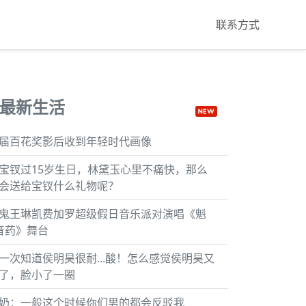
联系方式
最新生活
届百花奖影后收到年轻时代画像
宝钗过15岁生日，林黛玉心里不痛快，那么
会送给宝钗什么礼物呢？
鬼王琳凯费加罗超级假日音乐派对演唱《魁
音药》舞台
一次知道侯明昊很耐...酸！怎么感觉侯明昊又
了，脸小了一圈
奶：一般这个时候你们男的都会反驳我