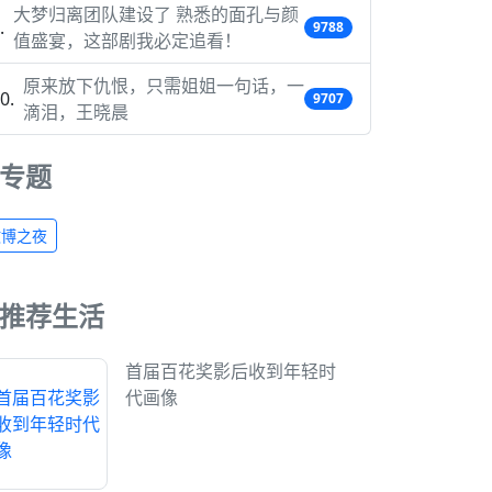
大梦归离团队建设了 熟悉的面孔与颜
9788
值盛宴，这部剧我必定追看！
原来放下仇恨，只需姐姐一句话，一
9707
滴泪，王晓晨
专题
微博之夜
推荐生活
首届百花奖影后收到年轻时
代画像