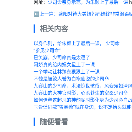
网址：
少司命亲身示范，为朱颜上了最后一课
h
⬅️上一篇：
盛阳对待大美妞妈妈始终非常温柔
相关内容
以身作则，给朱颜上了最后一课， 少司命
“参见少司命”
已笑崩，少司命真是太逗了
阿娇真的给内娱女星上了一课
一个举动让林臻东狠狠上了一课
不愧是被鲛人誉为白袍仙姿的少司命
九嶷山的少司命，术法惊世骇俗，风姿宛如清
九嶷山的大神官时影，心系苍生的空桑少司命
如何诠释这超凡的神韵呢时影化身为少司命肖
玉骨遥同款“雪寒薇”就在身边，说不定抬头就
随便看看