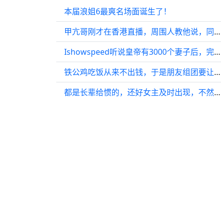
本届浪姐6最爽名场面诞生了！
甲亢哥刚才在香港直播，周围人教他说，同志们好，哥们好 他还真的跟着喊…
Ishowspeed听说皇帝有3000个妻子后，完全被惊呆了！ ishowspeed
铁公鸡吃饭从来不出钱，于是朋友组团要让他大出血
都是长辈给惯的，还好女主及时出现，不然男孩恐怕时日无多