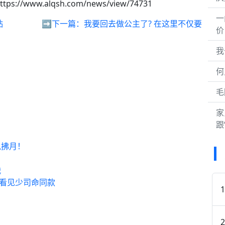
ttps://www.alqsh.com/news/view/74731
一
贴
➡️下一篇：
我要回去做公主了? 在这里不仅要
价
我
何
毛
家
跟
风拂月！
战
能看见少司命同款