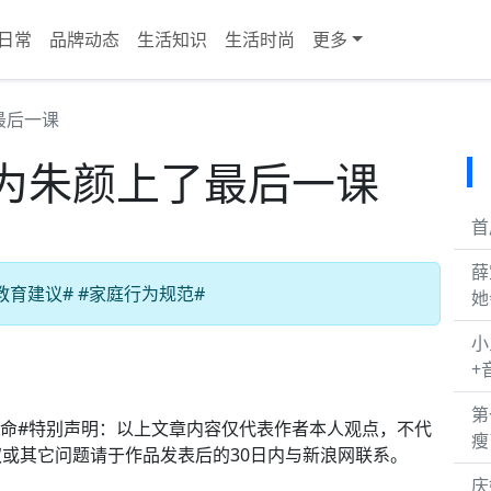
日常
品牌动态
生活知识
生活时尚
更多
最后一课
为朱颜上了最后一课
首
薛
教育建议# #家庭行为规范#
她
小
+
第
司命#特别声明：以上文章内容仅代表作者本人观点，不代
瘦
或其它问题请于作品发表后的30日内与新浪网联系。
庆