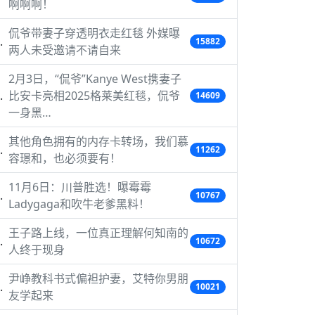
啊啊啊！
侃爷带妻子穿透明衣走红毯 外媒曝
15882
两人未受邀请不请自来
2月3日，“侃爷”Kanye West携妻子
比安卡亮相2025格莱美红毯，侃爷
14609
一身黑…
其他角色拥有的内存卡转场，我们慕
11262
容璟和，也必须要有！
11月6日：川普胜选！曝霉霉
10767
Ladygaga和吹牛老爹黑料！
王子路上线，一位真正理解何知南的
10672
人终于现身
尹峥教科书式偏袒护妻，艾特你男朋
10021
友学起来