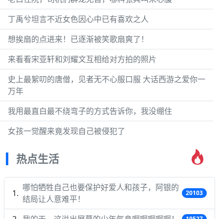
丁禹兮坦言不近女色因心中已有喜欢之人
想挨扇的点进来！已逐渐被笑歌扇爽了！
来看看宋亚轩和刘耀文互相给对方拍的照片
史上最絮叨的唐僧，见者无不心服口服 大话西游之爱你一
万年
我用最直白最不绕弯子的方式告诉你，我没绷住
女孩一觉醒来竟发现自己被侵犯了
热点生活
哪怕牺牲自己也要保护好爱人和孩子，阿银的
20103
结局让人意难平！
我的天，这溢出屏幕的少年气息啊啊啊啊啊！
19527