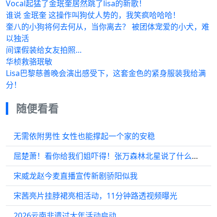
Vocal起猛了金珉奎居然跳了lisa的新歌！
谁说 金珉奎 这操作叫狗仗人势的，我笑疯哈哈哈！
奎八的小狗将何去何从，当你离去？ 被团体宠爱的小犬，难
以独活
间谍假装给女友拍照…
华桢救骆珉敏
Lisa巴黎慈善晚会演出感受下，这套金色的紧身服装我给满
分！
随便看看
无需依附男性 女性也能撑起一个家的安稳
屈楚萧！看你给我们姐吓得！张万森林北星说了什么悄悄话 屈楚萧生日被送汉堡
宋威龙赵今麦直播宣传新剧骄阳似我
宋茜亮片挂脖裙亮相活动，11分钟路透视频曝光
2026云南非遗过大年活动启动