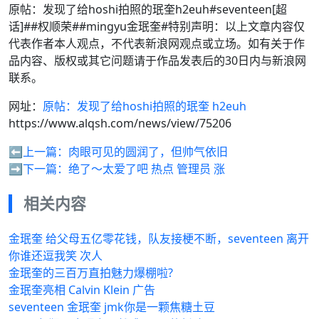
原帖：发现了给hoshi拍照的珉奎h2euh#seventeen[超
话]##权顺荣##mingyu金珉奎#特别声明：以上文章内容仅
代表作者本人观点，不代表新浪网观点或立场。如有关于作
品内容、版权或其它问题请于作品发表后的30日内与新浪网
联系。
网址：
原帖：发现了给hoshi拍照的珉奎 h2euh
https://www.alqsh.com/news/view/75206
⬅️上一篇：
肉眼可见的圆润了，但帅气依旧
➡️下一篇：
绝了～太爱了吧 热点 管理员 涨
相关内容
金珉奎 给父母五亿零花钱，队友接梗不断，seventeen 离开
你谁还逗我笑 次人
金珉奎的三百万直拍魅力爆棚啦?
金珉奎亮相 Calvin Klein 广告
seventeen 金珉奎 jmk你是一颗焦糖土豆