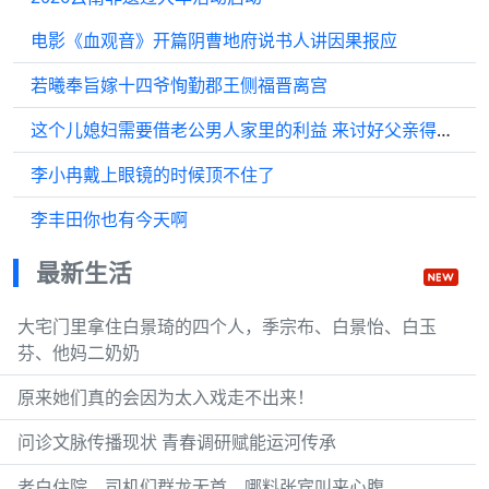
电影《血观音》开篇阴曹地府说书人讲因果报应
若曦奉旨嫁十四爷恂勤郡王侧福晋离宫
这个儿媳妇需要借老公男人家里的利益 来讨好父亲得到在家族的重视权吗？
李小冉戴上眼镜的时候顶不住了
李丰田你也有今天啊
最新生活
大宅门里拿住白景琦的四个人，季宗布、白景怡、白玉
芬、他妈二奶奶
原来她们真的会因为太入戏走不出来！
问诊文脉传播现状 青春调研赋能运河传承
老白住院，司机们群龙无首，哪料张宾叫来心腹