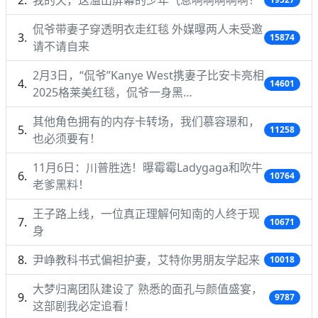
侃爷带妻子穿透明衣走红毯 外媒曝两人未受邀
15874
请不请自来
2月3日，“侃爷”Kanye West携妻子比安卡亮相
14601
2025格莱美红毯，侃爷一身黑…
其他角色拥有的内存卡转场，我们慕容璟和，
11258
也必须要有！
11月6日：川普胜选！曝霉霉Ladygaga和吹牛
10764
老爹黑料！
王子路上线，一位真正理解何知南的人终于现
10671
身
尹峥教科书式偏袒护妻，艾特你男朋友学起来
10018
大梦归离团队建设了 熟悉的面孔与颜值盛宴，
9787
这部剧我必定追看！