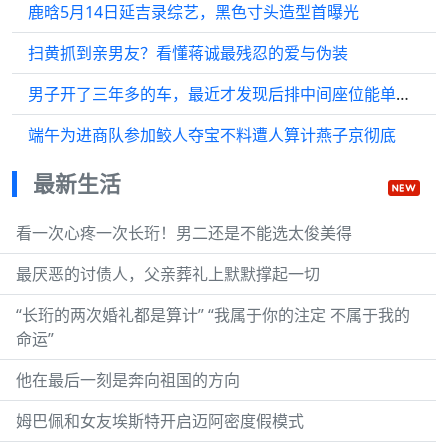
鹿晗5月14日延吉录综艺，黑色寸头造型首曝光
扫黄抓到亲男友？看懂蒋诚最残忍的爱与伪装
男子开了三年多的车，最近才发现后排中间座位能单独放倒！
端午为进商队参加鲛人夺宝不料遭人算计燕子京彻底
最新生活
看一次心疼一次长珩！男二还是不能选太俊美得
最厌恶的讨债人，父亲葬礼上默默撑起一切
“长珩的两次婚礼都是算计” “我属于你的注定 不属于我的
命运”
他在最后一刻是奔向祖国的方向
姆巴佩和女友埃斯特开启迈阿密度假模式