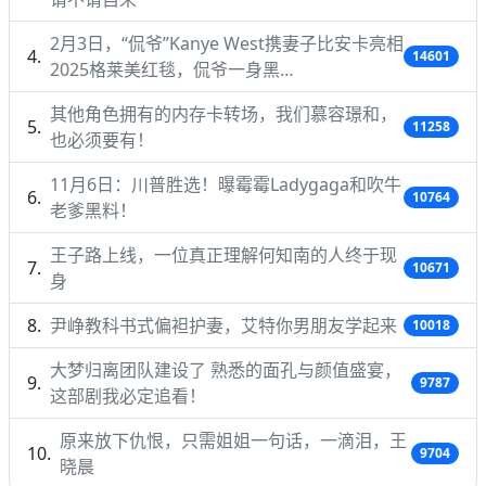
2月3日，“侃爷”Kanye West携妻子比安卡亮相
14601
2025格莱美红毯，侃爷一身黑…
其他角色拥有的内存卡转场，我们慕容璟和，
11258
也必须要有！
11月6日：川普胜选！曝霉霉Ladygaga和吹牛
10764
老爹黑料！
王子路上线，一位真正理解何知南的人终于现
10671
身
尹峥教科书式偏袒护妻，艾特你男朋友学起来
10018
大梦归离团队建设了 熟悉的面孔与颜值盛宴，
9787
这部剧我必定追看！
原来放下仇恨，只需姐姐一句话，一滴泪，王
9704
晓晨