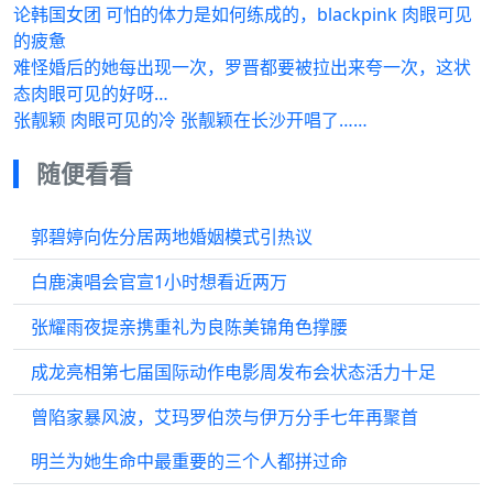
论韩国女团 可怕的体力是如何练成的，blackpink 肉眼可见
的疲惫
难怪婚后的她每出现一次，罗晋都要被拉出来夸一次，这状
态肉眼可见的好呀…
张靓颖 肉眼可见的冷 张靓颖在长沙开唱了……
随便看看
郭碧婷向佐分居两地婚姻模式引热议
白鹿演唱会官宣1小时想看近两万
张耀雨夜提亲携重礼为良陈美锦角色撑腰
成龙亮相第七届国际动作电影周发布会状态活力十足
曾陷家暴风波，艾玛罗伯茨与伊万分手七年再聚首
明兰为她生命中最重要的三个人都拼过命