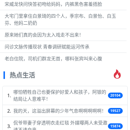
宋威龙快问快答初吻给妈妈，内裤黑色害羞捂脸
大宅门里拿住白景琦的四个人，季宗布、白景怡、白玉
芬、他妈二奶奶
原来她们真的会因为太入戏走不出来！
问诊文脉传播现状 青春调研赋能运河传承
老白住院，司机们群龙无首，哪料张宾叫来心腹
热点生活
哪怕牺牲自己也要保护好爱人和孩子，阿银的
20104
结局让人意难平！
我的天，这溢出屏幕的少年气息啊啊啊啊啊！
19527
侃爷带妻子穿透明衣走红毯 外媒曝两人未受邀
15874
请不请自来