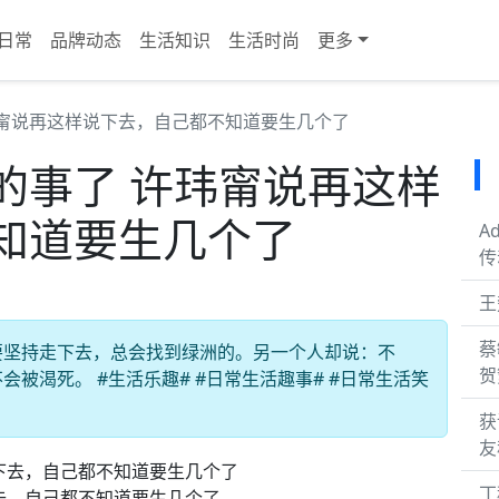
日常
品牌动态
生活知识
生活时尚
更多
玮甯说再这样说下去，自己都不知道要生几个了
的事了 许玮甯说再这样
知道要生几个了
A
传
王
蔡
要坚持走下去，总会找到绿洲的。另一个人却说：不
贺
被渴死。 #生活乐趣# #日常生活趣事# #日常生活笑
获
友
丁
去，自己都不知道要生几个了