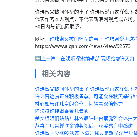
许玮甯又被问怀孕的事了 许玮甯说再这样说下
代表作者本人观点，不代表新浪网观点或立场
30日内与新浪网联系。
网址：
许玮甯又被问怀孕的事了 许玮甯说再这
https://www.alqsh.com/news/view/92573
⬅️上一篇：
在娱乐探索编辑部 现场给@许天奇
相关内容
许玮甯又被问怀孕的事了 许玮甯说再这样说下
许玮甯透露正在积极备孕，可能会在秋天举行
林心如与许玮甯的合作，闪耀着双倍魅力
陈法拉许玮甯香奈儿看秀
美女姐姐们贴贴！林依晨许玮甯蔡健雅合体拍
恭喜许玮甯蝉联金钟奖视后，获奖感言中感谢了
许玮甯回应40岁状态下滑：我只是想呈现出身