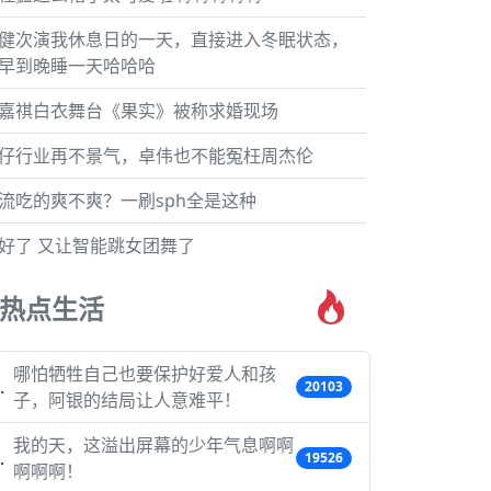
健次演我休息日的一天，直接进入冬眠状态，
早到晚睡一天哈哈哈
嘉祺白衣舞台《果实》被称求婚现场
仔行业再不景气，卓伟也不能冤枉周杰伦
流吃的爽不爽？一刷sph全是这种
好了 又让智能跳女团舞了
热点生活
哪怕牺牲自己也要保护好爱人和孩
20103
子，阿银的结局让人意难平！
我的天，这溢出屏幕的少年气息啊啊
19526
啊啊啊！