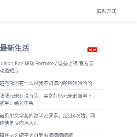
联系方式
最新生活
ddison Rae 联动 Fortnite / 堡垒之夜 官方宣
动画短片
楚然你还有什么是我不知道的哈哈哈哈哈哈
敏敏元宋有说有笑，美女打赌元宋必被拿下，
繁星：绝对不会
诺贝尔文学奖的数学家罗素，结过4次婚，网
称他是反内耗大师
程鑫这么帽子太可爱啦啊啊啊啊啊