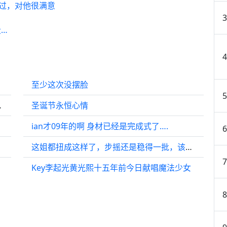
见过，对他很满意
…
至少这次没摆脸
美背性感火辣
圣诞节永恒心情
ian才09年的啊 身材已经是完成式了….
这姐都扭成这样了，步摇还是稳得一批，该说不说这姐演疯批是真带劲
Key李起光黄光熙十五年前今日献唱魔法少女