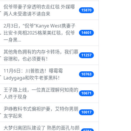
侃爷带妻子穿透明衣走红毯 外媒曝
15870
两人未受邀请不请自来
2月3日，“侃爷”Kanye West携妻子
比安卡亮相2025格莱美红毯，侃爷
14601
一身黑…
其他角色拥有的内存卡转场，我们慕
11257
容璟和，也必须要有！
11月6日：川普胜选！曝霉霉
10763
Ladygaga和吹牛老爹黑料！
王子路上线，一位真正理解何知南的
10671
人终于现身
尹峥教科书式偏袒护妻，艾特你男朋
10017
友学起来
大梦归离团队建设了 熟悉的面孔与颜