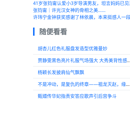
41岁张钧甯认爱小3岁导演男友，坦言妈妈已
张钧甯｜许光汉女神的骨相之美……
许玮宁金钟获奖感谢了林依晨，本来挺感人一段
随便看看
胡杏儿红色礼服盘发造型优雅曼妙
贾静雯黑色亮片礼服气场强大 大秀
杨颖长发披肩仙气飘飘
不是冲动，是复仇的终章——祖龙灭赵，缘起一口唾沫！
甄嬛传华妃指责安答应歌声引后宫争斗