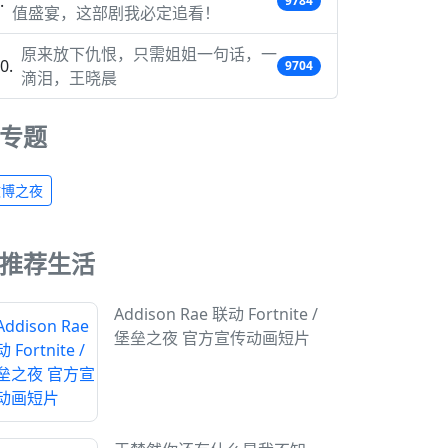
9784
值盛宴，这部剧我必定追看！
原来放下仇恨，只需姐姐一句话，一
9704
滴泪，王晓晨
专题
微博之夜
推荐生活
Addison Rae 联动 Fortnite /
堡垒之夜 官方宣传动画短片