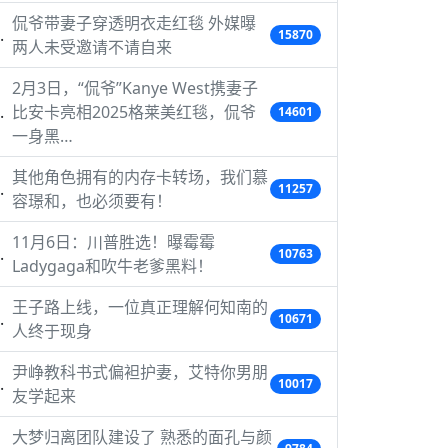
侃爷带妻子穿透明衣走红毯 外媒曝
15870
两人未受邀请不请自来
2月3日，“侃爷”Kanye West携妻子
比安卡亮相2025格莱美红毯，侃爷
14601
一身黑…
其他角色拥有的内存卡转场，我们慕
11257
容璟和，也必须要有！
11月6日：川普胜选！曝霉霉
10763
Ladygaga和吹牛老爹黑料！
王子路上线，一位真正理解何知南的
10671
人终于现身
尹峥教科书式偏袒护妻，艾特你男朋
10017
友学起来
大梦归离团队建设了 熟悉的面孔与颜