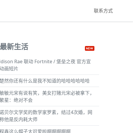
联系方式
最新生活
ddison Rae 联动 Fortnite / 堡垒之夜 官方宣
动画短片
楚然你还有什么是我不知道的哈哈哈哈哈哈
敏敏元宋有说有笑，美女打赌元宋必被拿下，
繁星：绝对不会
诺贝尔文学奖的数学家罗素，结过4次婚，网
称他是反内耗大师
程鑫这么帽子太可爱啦啊啊啊啊啊