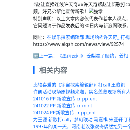
#赵让直播连线许天奇##许天奇帮赵让新歌打call
频，好兄弟帮他宣传新歌！
特别声明：以上文章内容仅代表作者本人观点
它问题请于作品发表后的30日内与新浪网联系
网址：
在娱乐探索编辑部 现场给@许天奇_ 打
https://www.alqsh.com/news/view/92574
⬅️上一篇：
《墨雨云间》 姜梨赢了赌约，姜相
相关内容
比较喜爱的《宇宙探索编辑部》打call 王俊凯
许凯活动现场原视频来啦，实名羡慕现场所有
241016 PP 新歌宣传 cr pp_ent
241022 PP 新歌宣传 cr mint
241024 PP新歌宣传 cr pp_ent
为王源 新歌打call，梦幻联动 马嘉祺 宋亚轩 
1997年的某一天，河南老汉张双奇偶然捡到一