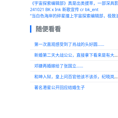
《宇宙探索编辑部》真是出类拔萃，一部深具
241021 BK x Ink 新歌宣传 cr bk_ent
“当白色海岸的碎星撞上宇宙探索编辑部，极致
随便看看
第一次直观感受到了肖战的头好圆……
新婚第二天大战公公，直接拿下看来是有大将之才啊
邓婕再婚嫁给了张国立……
和珅入狱，皇上问百官他该不该杀，纪晓岚却犹豫了
著名港星公开回应结婚生子