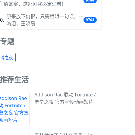
9784
值盛宴，这部剧我必定追看！
原来放下仇恨，只需姐姐一句话，一
9704
滴泪，王晓晨
专题
微博之夜
推荐生活
Addison Rae 联动 Fortnite /
堡垒之夜 官方宣传动画短片