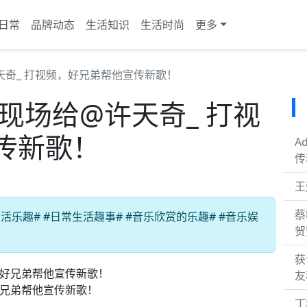
日常
品牌动态
生活知识
生活时尚
更多
天奇_ 打视频，好兄弟帮他宣传新歌！
现场给@许天奇_ 打视
传新歌！
A
传
王
蔡
乐趣# #日常生活趣事# #音乐欣赏的乐趣# #音乐娱
贺
获
友
好兄弟帮他宣传新歌！
丁