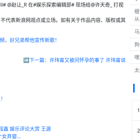
# @赵让_R 在#娱乐探索编辑部# 现场给@许天奇_ 打视
檀
从
，不代表新浪网观点或立场。如有关于作品内容、版权或其
。
马
视频，好兄弟帮他宣传新歌！
狗
嘿
➡️下一篇：
许玮甯又被问怀孕的事了 许玮甯说
太
人！
丁程鑫 娱乐评论大赏 王源
个女弃婴…