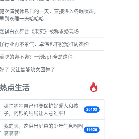
健次演我休息日的一天，直接进入冬眠状态，
早到晚睡一天哈哈哈
嘉祺白衣舞台《果实》被称求婚现场
仔行业再不景气，卓伟也不能冤枉周杰伦
流吃的爽不爽？一刷sph全是这种
好了 又让智能跳女团舞了
热点生活
哪怕牺牲自己也要保护好爱人和孩
20103
子，阿银的结局让人意难平！
我的天，这溢出屏幕的少年气息啊啊
19526
啊啊啊！