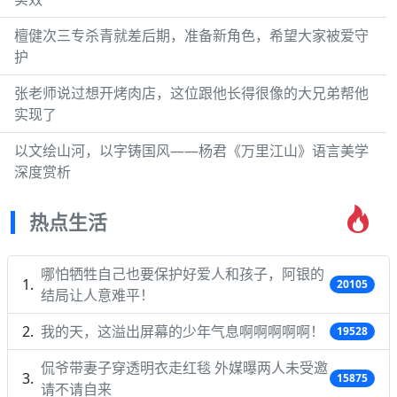
檀健次三专杀青就差后期，准备新角色，希望大家被爱守
护
张老师说过想开烤肉店，这位跟他长得很像的大兄弟帮他
实现了
以文绘山河，以字铸国风——杨君《万里江山》语言美学
深度赏析
热点生活
哪怕牺牲自己也要保护好爱人和孩子，阿银的
20105
结局让人意难平！
我的天，这溢出屏幕的少年气息啊啊啊啊啊！
19528
侃爷带妻子穿透明衣走红毯 外媒曝两人未受邀
15875
请不请自来