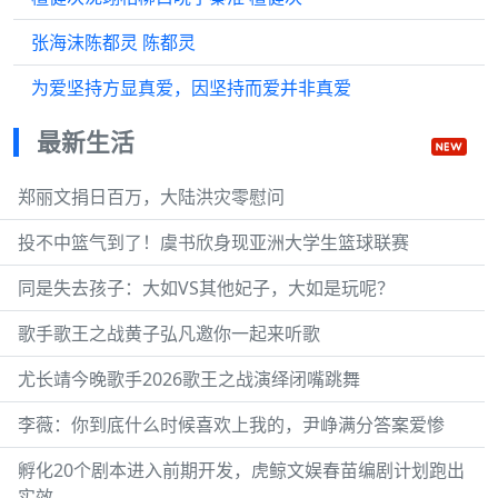
张海沫陈都灵 陈都灵
为爱坚持方显真爱，因坚持而爱并非真爱
最新生活
郑丽文捐日百万，大陆洪灾零慰问
投不中篮气到了！虞书欣身现亚洲大学生篮球联赛
同是失去孩子：大如VS其他妃子，大如是玩呢？
歌手歌王之战黄子弘凡邀你一起来听歌
尤长靖今晚歌手2026歌王之战演绎闭嘴跳舞
李薇：你到底什么时候喜欢上我的，尹峥满分答案爱惨
孵化20个剧本进入前期开发，虎鲸文娱春苗编剧计划跑出
实效