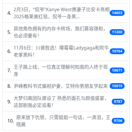
2月3日，“侃爷”Kanye West携妻子比安卡亮相
14603
2025格莱美红毯，侃爷一身黑…
其他角色拥有的内存卡转场，我们慕容璟和，
11260
也必须要有！
11月6日：川普胜选！曝霉霉Ladygaga和吹牛
10764
老爹黑料！
王子路上线，一位真正理解何知南的人终于现
10671
身
尹峥教科书式偏袒护妻，艾特你男朋友学起来
10019
大梦归离团队建设了 熟悉的面孔与颜值盛宴，
9787
这部剧我必定追看！
原来放下仇恨，只需姐姐一句话，一滴泪，王
9706
晓晨