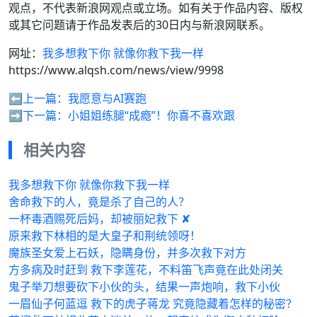
观点，不代表新浪网观点或立场。如有关于作品内容、版权
或其它问题请于作品发表后的30日内与新浪网联系。
网址：
我多想救下你 就像你救下我一样
https://www.alqsh.com/news/view/9998
⬅️上一篇：
我愿意与AI赛跑
➡️下一篇：
小姐姐练腿“成瘾”！你喜不喜欢跟
相关内容
我多想救下你 就像你救下我一样
舍命救下的人，竟是杀了自己的人？
一杯毒酒赐死后妈，却被丽妃救下 ✘
原来救下林相的是大皇子和荆统领呀！
魔族圣女爱上石妖，隐瞒身份，并多次救下对方
方多病及时赶到 救下李莲花，不料笛飞声竟在此处闭关
鬼子举刀想要砍下小伙的头，结果一声炮响，救下小伙
一眉仙子何蓝逗 救下的虎子蒋龙 究竟隐藏着怎样的秘密？