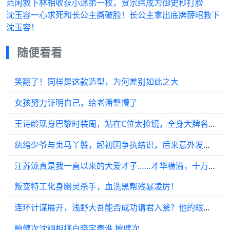
范闲救下林相收获小迷弟一枚，贺宗纬成为御史秒打脸
沈玉容一心求死和长公主撕破脸！长公主拿出底牌薛昭救下
沈玉容！
随便看看
笑翻了！同样是这款造型，为何差别如此之大
女孩努力证明自己，给老潘整懵了
王诗龄现身巴黎时装周，站在C位太抢镜，全身大牌名媛风十足
纨绔少爷与鬼马丫鬟，起初因争执结识，后来意外发现竟是死对头的内应…
汪苏泷真是我一直以来的大爱才子……才华横溢，十万伏特的歌曲越听越上瘾……
叛变特工化身幽灵杀手，血洗黑帮残暴凌厉！
连环计谋展开，浅野大吾能否成功请君入瓮？他的眼神杀，你能避开吗？
檀健次沈翊相柳白晓宇秦淮 檀健次