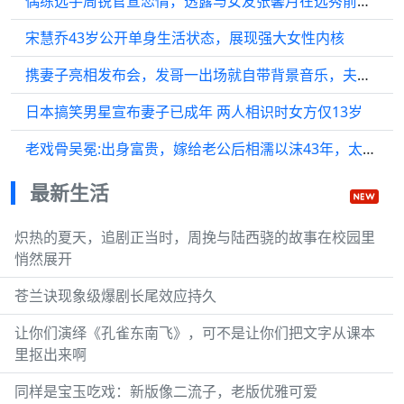
偶练选手周锐官宣恋情，透露与女友张馨月在选秀前就在一起
宋慧乔43岁公开单身生活状态，展现强大女性内核
携妻子亮相发布会，发哥一出场就自带背景音乐，夫妻俩同框气场十足！
日本搞笑男星宣布妻子已成年 两人相识时女方仅13岁
老戏骨吴冕:出身富贵，嫁给老公后相濡以沫43年，太幸福了吧！
最新生活
炽热的夏天，追剧正当时，周挽与陆西骁的故事在校园里
悄然展开
苍兰诀现象级爆剧长尾效应持久
让你们演绎《孔雀东南飞》，可不是让你们把文字从课本
里抠出来啊
同样是宝玉吃戏：新版像二流子，老版优雅可爱