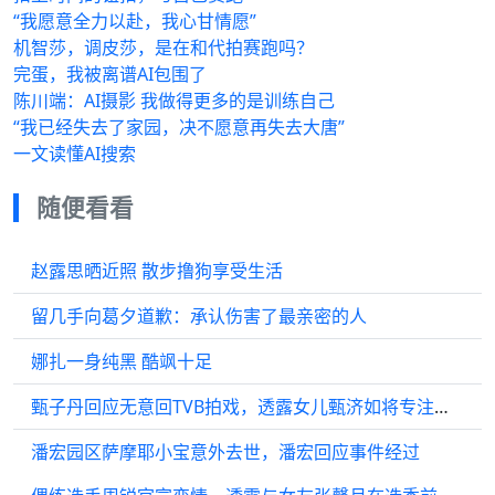
“我愿意全力以赴，我心甘情愿”
机智莎，调皮莎，是在和代拍赛跑吗？
完蛋，我被离谱AI包围了
陈川端：AI摄影 我做得更多的是训练自己
“我已经失去了家园，决不愿意再失去大唐”
一文读懂AI搜索
随便看看
赵露思晒近照 散步撸狗享受生活
留几手向葛夕道歉：承认伤害了最亲密的人
娜扎一身纯黑 酷飒十足
甄子丹回应无意回TVB拍戏，透露女儿甄济如将专注音乐学习
潘宏园区萨摩耶小宝意外去世，潘宏回应事件经过