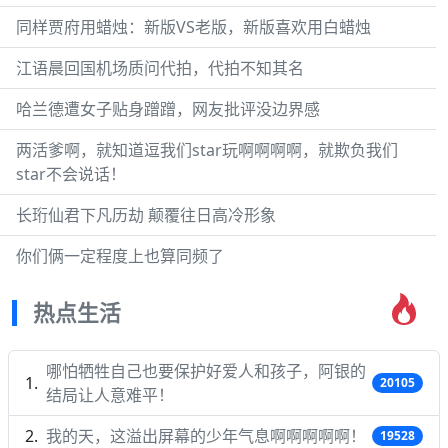
同样贾府用蜡烛：新版VS老版，新版喜欢用白蜡烛
江语晨回国机场质问代拍，代拍不知其名
哈兰德遭女子贴身蹭蹭，网友批评没边界感
两活爹啊，就知道逗我们star玩啊啊啊啊，就欺负我们
star不会说话！
长珩仙君下凡历劫 颠覆往日高冷形象
你们俩一定程度上也算同频了
热点生活
哪怕牺牲自己也要保护好爱人和孩子，阿银的
20105
结局让人意难平！
我的天，这溢出屏幕的少年气息啊啊啊啊啊！
19528