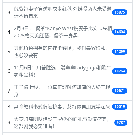
侃爷带妻子穿透明衣走红毯 外媒曝两人未受邀
15875
请不请自来
2月3日，“侃爷”Kanye West携妻子比安卡亮相
14604
2025格莱美红毯，侃爷一身黑…
其他角色拥有的内存卡转场，我们慕容璟和，
11260
也必须要有！
11月6日：川普胜选！曝霉霉Ladygaga和吹牛
10764
老爹黑料！
王子路上线，一位真正理解何知南的人终于现
10671
身
尹峥教科书式偏袒护妻，艾特你男朋友学起来
10019
大梦归离团队建设了 熟悉的面孔与颜值盛宴，
9787
这部剧我必定追看！