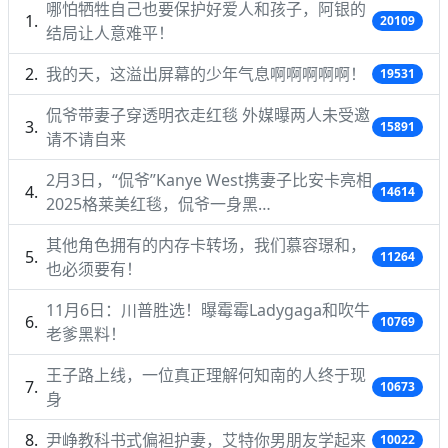
哪怕牺牲自己也要保护好爱人和孩子，阿银的
20109
结局让人意难平！
我的天，这溢出屏幕的少年气息啊啊啊啊啊！
19531
侃爷带妻子穿透明衣走红毯 外媒曝两人未受邀
15891
请不请自来
2月3日，“侃爷”Kanye West携妻子比安卡亮相
14614
2025格莱美红毯，侃爷一身黑…
其他角色拥有的内存卡转场，我们慕容璟和，
11264
也必须要有！
11月6日：川普胜选！曝霉霉Ladygaga和吹牛
10769
老爹黑料！
王子路上线，一位真正理解何知南的人终于现
10673
身
尹峥教科书式偏袒护妻，艾特你男朋友学起来
10022