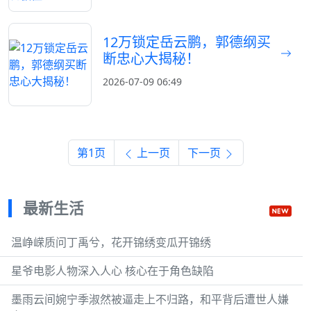
12万锁定岳云鹏，郭德纲买
断忠心大揭秘！
2026-07-09 06:49
第1页
上一页
下一页
最新生活
温峥嵘质问丁禹兮，花开锦绣变瓜开锦绣
星爷电影人物深入人心 核心在于角色缺陷
墨雨云间婉宁季淑然被逼走上不归路，和平背后遭世人嫌