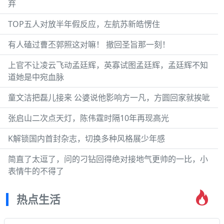
弃
TOP五人对放半年假反应，左航苏新皓愣住
有人磕过曹丕郭照这对嘛！ 撤回圣旨那一刻！
上官不让凌云飞动孟廷辉，英寡试图孟廷辉，孟廷辉不知
道她是中宛血脉
童文洁把磊儿接来 公婆说他影响方一凡，方圆回家就挨呲
张启山二次点天灯，陈伟霆时隔10年再现高光
K解锁国内首封杂志，切换多种风格展少年感
简直了太逗了，问的刁钻回得绝对接地气更帅的一比，小
表情牛的不得了
热点生活