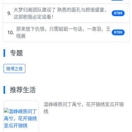
大梦归离团队建设了 熟悉的面孔与颜值盛宴，
9789
这部剧我必定追看！
原来放下仇恨，只需姐姐一句话，一滴泪，王
9709
晓晨
专题
微博之夜
推荐生活
温峥嵘质问丁禹兮，花开锦绣变瓜开锦
绣