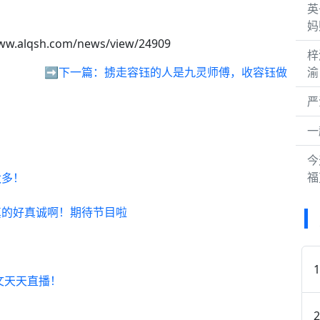
英
妈
ww.alqsh.com/news/view/24909
梓
➡️下一篇：
掳走容钰的人是九灵师傅，收容钰做
渝
严
一
今
福
太多！
真的好真诚啊！期待节目啦
文天天直播！