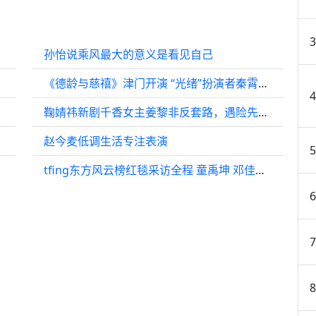
孙怡说乘风最大的意义是看见自己
《德龄与慈禧》津门开演 “光绪”扮演者秦霄贤直言与前辈合作收获良多
鞠婧祎新剧千香女主姜黎非反套路，遇险先跑拒道德绑架
赵今麦低调生活专注表演
tfing东方风云榜红毯采访全程 童禹坤 邓佳鑫 穆祉丞 张子墨 黄朔