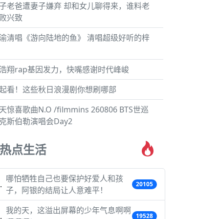
子老爸遭妻子嫌弃 却和女儿聊得来，谁料老
败兴致
渝清唱《游向陆地的鱼》 清唱超级好听的梓
浩翔rap基因发力，快嘴感谢时代峰峻
起看！这些秋日浪漫剧你想刷哪部
天惊喜歌曲N.O /filmmins ‪260806 BTS世巡
克斯伯勒演唱会Day2 ‪
热点生活
哪怕牺牲自己也要保护好爱人和孩
20105
子，阿银的结局让人意难平！
我的天，这溢出屏幕的少年气息啊啊
19528