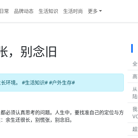
日常
品牌动态
生活知识
生活时尚
更多
张，别念旧
全
高
环境。 #生活知识# #户外生存#
从
陆
我
人都必须认真思考的问题。人生中，要找准自己的定位与方
V
住：余生还很长，别慌张，别念旧。
超