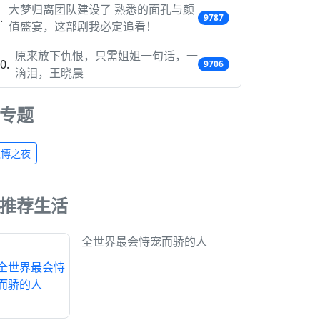
大梦归离团队建设了 熟悉的面孔与颜
9787
值盛宴，这部剧我必定追看！
原来放下仇恨，只需姐姐一句话，一
9706
滴泪，王晓晨
专题
微博之夜
推荐生活
全世界最会恃宠而骄的人