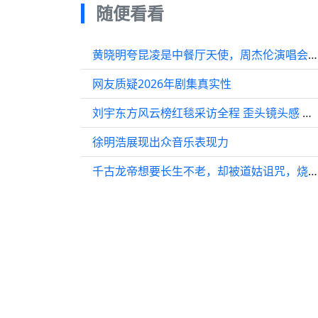
随便看看
黄晓明夸昆凌是中餐厅天使，周杰伦演唱会现场互动
网友质疑2026年剧集真实性
刘宇东方风云榜红毯采访全程 歪头镜头感 好绝 期待今晚国风舞台
徐明浩展现出众音乐表现力
千古龙帝想要长生不老，却被道姑诅咒，烧成了兵马俑！电影 影视解说