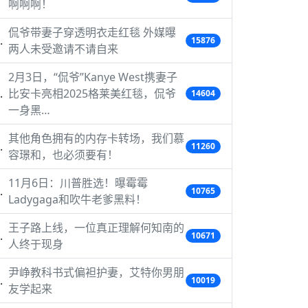
啊啊啊！
侃爷带妻子穿透明衣走红毯 外媒曝
15876
两人未受邀请不请自来
2月3日，“侃爷”Kanye West携妻子
比安卡亮相2025格莱美红毯，侃爷
14604
一身黑…
其他角色拥有的内存卡转场，我们慕
11260
容璟和，也必须要有！
11月6日：川普胜选！曝霉霉
10765
Ladygaga和吹牛老爹黑料！
王子路上线，一位真正理解何知南的
10671
人终于现身
尹峥教科书式偏袒护妻，艾特你男朋
10019
友学起来