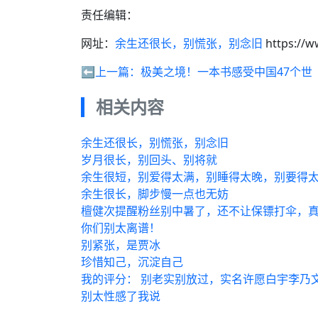
责任编辑：
网址：
余生还很长，别慌张，别念旧
https://w
⬅️上一篇：
极美之境！一本书感受中国47个世
相关内容
余生还很长，别慌张，别念旧
岁月很长，别回头、别将就
余生很短，别爱得太满，别睡得太晚，别要得
余生很长，脚步慢一点也无妨
檀健次提醒粉丝别中暑了，还不让保镖打伞，
你们别太离谱！
别紧张，是贾冰
珍惜知己，沉淀自己
我的评分： 别老实别放过，实名许愿白宇李乃
别太性感了我说