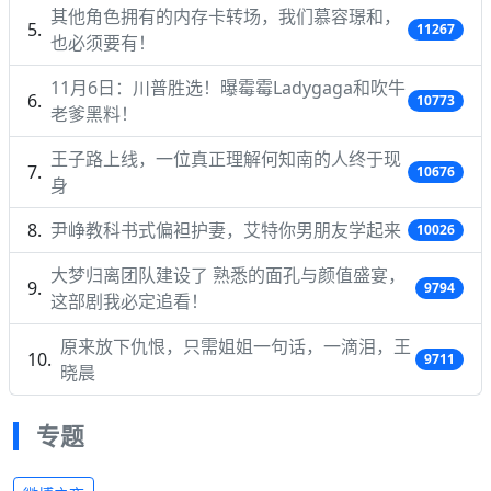
其他角色拥有的内存卡转场，我们慕容璟和，
11267
也必须要有！
11月6日：川普胜选！曝霉霉Ladygaga和吹牛
10773
老爹黑料！
王子路上线，一位真正理解何知南的人终于现
10676
身
尹峥教科书式偏袒护妻，艾特你男朋友学起来
10026
大梦归离团队建设了 熟悉的面孔与颜值盛宴，
9794
这部剧我必定追看！
原来放下仇恨，只需姐姐一句话，一滴泪，王
9711
晓晨
专题