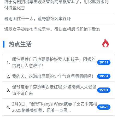
终于有剧拍出尊重观众智商的草根智斗了，用化盐为水对
付撒盐化雪
暴雨困住十一人，荒野旅馆凶案连环
短发女子被NPC当成男生，得知真相后当即跪下致歉
热点生活
哪怕牺牲自己也要保护好爱人和孩子，阿银的
20111
结局让人意难平！
我的天，这溢出屏幕的少年气息啊啊啊啊啊！
19534
侃爷带妻子穿透明衣走红毯 外媒曝两人未受邀
15901
请不请自来
2月3日，“侃爷”Kanye West携妻子比安卡亮相
14625
2025格莱美红毯，侃爷一身黑…