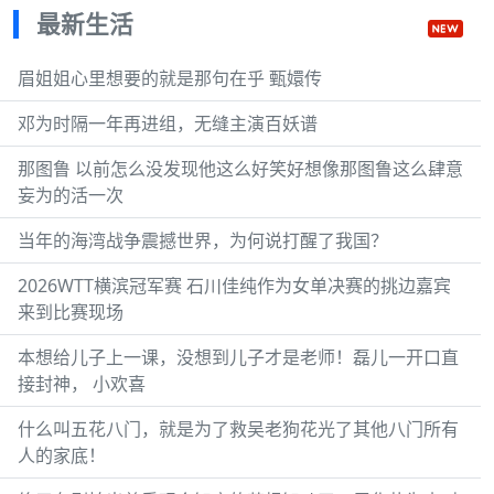
最新生活
眉姐姐心里想要的就是那句在乎 甄嬛传
邓为时隔一年再进组，无缝主演百妖谱
那图鲁 以前怎么没发现他这么好笑好想像那图鲁这么肆意
妄为的活一次
当年的海湾战争震撼世界，为何说打醒了我国？
2026WTT横滨冠军赛 石川佳纯作为女单决赛的挑边嘉宾
来到比赛现场
本想给儿子上一课，没想到儿子才是老师！磊儿一开口直
接封神， 小欢喜
什么叫五花八门，就是为了救吴老狗花光了其他八门所有
人的家底！