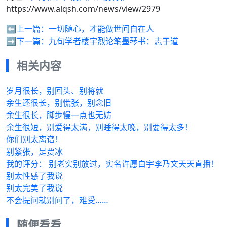
https://www.alqsh.com/news/view/2979
⬅️上一篇：
一切随心，才能做世间自在人
➡️下一篇：
九旬学者楼宇烈论笔墨琴书：志于道
相关内容
岁月很长，别回头、别将就
余生还很长，别慌张，别念旧
余生很长，脚步慢一点也无妨
余生很短，别爱得太满，别睡得太晚，别要得太多！
你们别太离谱！
别紧张，是贾冰
我的评分： 别老实别放过，实名许愿白宇李乃文天天直播！
别太性感了我说
别太完美了我说
不会提问就别问了，难受……
随便看看