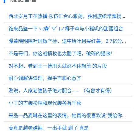
西北岁月正在热播 队伍汇合心激荡，胜利旗帜常飘扬。西北岁月
谁来品鉴一下ヽ(✿ﾟ▽ﾟ)ノ椰子鸡与小猪叽的甜蜜组合
曝黄晓明陪叶珂做产检，途中给叶珂买红薯，2.7亿分手费消息不实
不是哥们，你这战损妆也太酷了吧，破碎的猫咪！
对不起，看到王一博甩头就忍不住想剪 的片段
耐心调解讲道理，握手言和心意齐
败说，人家老婆孩子绝对配合…… （有舍才有得）
小丁的古装扮相和现代装各有千秋
来品一品麦琳在这里的表情，她真的很喜欢说“我给你讲”、“你知道吗？”
姜真是越老越辣，一出手就 到了 真是