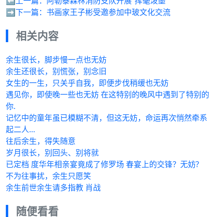
⬅️上一篇：
阿勒泰森林消防支队开展“挥毫泼墨
➡️下一篇：
书画家王子彬受邀参加中玻文化交流
相关内容
余生很长，脚步慢一点也无妨
余生还很长，别慌张，别念旧
女生的一生，只关乎自我，即便步伐稍缓也无妨
遇见你，即使晚一些也无妨 在这特别的晚风中遇到了特别的
你.
记忆中的童年虽已模糊不清，但这无妨，命运再次悄然牵系
起二人…
往后余生，得失随意
岁月很长，别回头、别将就
已定档 度华年相亲宴竟成了修罗场 春宴上的交锋？无妨?
不为往事扰，余生只愿笑
余生前世余生请多指教 肖战
随便看看