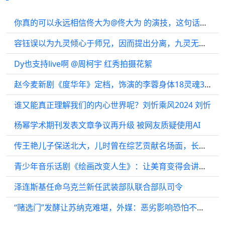
你真的可以永远相信佟大为@佟大为 的演技，这句话真不是说说的…
容钰误以为九灵倾心于师兄，因而提出分离，九灵无奈之下答应，太后寿宴后…
Dy也支持live啊 @周柯宇 红秀拍摄花絮
赵今麦新剧《度华年》定档，饰演的李蓉身体18灵魂38，这个设定好带感啊…
谁又能真正理解我们的内心世界呢？刘忻乘风2024 刘忻
杨幂学术期刊发表文章争议再升级 被网友质疑使用AI
传王艳儿子保送北大，儿时曾在综艺贡献名场面，长大后靠篮球出圈
青少年音乐话剧《绘画改变人生》：让美育变得会讲故事
泽连斯基任命乌克兰新任武装部队联合部队司令
“赌选门”发酵让苏纳克难堪，外媒：恶劣影响恐怕不亚于“派对门”事件！