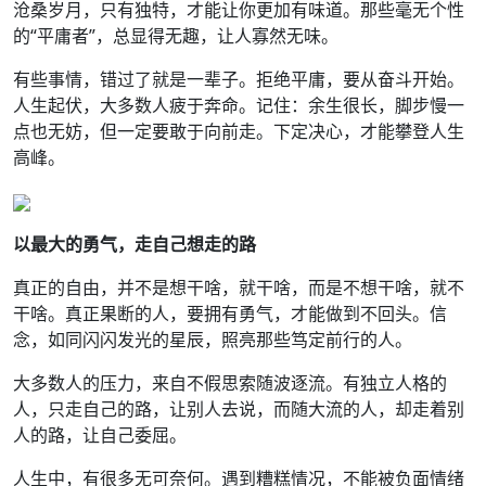
沧桑岁月，只有独特，才能让你更加有味道。那些毫无个性
的“平庸者”，总显得无趣，让人寡然无味。
有些事情，错过了就是一辈子。拒绝平庸，要从奋斗开始。
人生起伏，大多数人疲于奔命。记住：余生很长，脚步慢一
点也无妨，但一定要敢于向前走。下定决心，才能攀登人生
高峰。
以最大的勇气，走自己想走的路
真正的自由，并不是想干啥，就干啥，而是不想干啥，就不
干啥。真正果断的人，要拥有勇气，才能做到不回头。信
念，如同闪闪发光的星辰，照亮那些笃定前行的人。
大多数人的压力，来自不假思索随波逐流。有独立人格的
人，只走自己的路，让别人去说，而随大流的人，却走着别
人的路，让自己委屈。
人生中，有很多无可奈何。遇到糟糕情况，不能被负面情绪