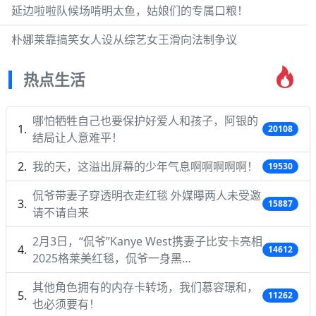
延边啦啦队候场啃明太鱼，姑娘们的专属口粮！
朴娜莱靠搞笑女人设从综艺女王滑向法制争议
热点生活
哪怕牺牲自己也要保护好爱人和孩子，阿银的
20108
结局让人意难平！
我的天，这溢出屏幕的少年气息啊啊啊啊啊！
19530
侃爷带妻子穿透明衣走红毯 外媒曝两人未受邀
15887
请不请自来
2月3日，“侃爷”Kanye West携妻子比安卡亮相
14612
2025格莱美红毯，侃爷一身黑…
其他角色拥有的内存卡转场，我们慕容璟和，
11262
也必须要有！