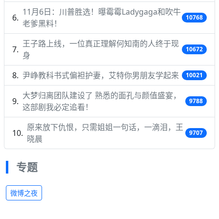
11月6日：川普胜选！曝霉霉Ladygaga和吹牛
10768
老爹黑料！
王子路上线，一位真正理解何知南的人终于现
10672
身
尹峥教科书式偏袒护妻，艾特你男朋友学起来
10021
大梦归离团队建设了 熟悉的面孔与颜值盛宴，
9788
这部剧我必定追看！
原来放下仇恨，只需姐姐一句话，一滴泪，王
9707
晓晨
专题
微博之夜