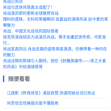
肖战已到达
肖战与武侠风简直太适配了！
肖战演员即时更新全球推荐肖战
理科的遗珠，文科的荣耀瞬间 张嘉益的演绎风采 赵今麦的青
春魅力
肖战：中国文化自信的国际使者
徐克导演连结实力派演员肖战，携手金庸武侠传奇，中影发
行…
肖战宜昌到达 肖战走路的姿势英俊潇洒，仿佛带着一种内在
的魅力
肖战诠释的郭靖引人期待，他在《射雕英雄传——侠之大者
的风采》中扮演靖哥哥
随便看看
江疏影《昨夜将至》演技获赞,饰演阿妹台词引热议
何炅坦言性格弱点是不懂拒绝