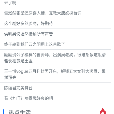
来了啊
雷淞然张呈还原喜人梗，互教大唐妖探台词
这个剧好多熟脸啊，好期待
侯明昊说坦然接纳所有声音
终于轮到我们云之羽用上这首歌了
翩翩贵公子模样的曾舜晞，出演吴老狗，很难想象这般清
雅长相竟是土匪
王一博vogue五月刊封面开启，解锁五大女刊大满贯，果
然漂亮
陈丽君完美舞台
看《九门》嗑得我好爽的吧！
热点生活