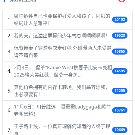
哪怕牺牲自己也要保护好爱人和孩子，阿银的
20102
结局让人意难平！
我的天，这溢出屏幕的少年气息啊啊啊啊啊！
19523
侃爷带妻子穿透明衣走红毯 外媒曝两人未受邀
15865
请不请自来
2月3日，“侃爷”Kanye West携妻子比安卡亮相
14595
2025格莱美红毯，侃爷一身黑…
其他角色拥有的内存卡转场，我们慕容璟和，
11255
也必须要有！
11月6日：川普胜选！曝霉霉Ladygaga和吹牛
10761
老爹黑料！
王子路上线，一位真正理解何知南的人终于现
10669
身