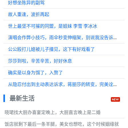
好想坐陈异的副驾
故人重逢，波折再起
世上最坚不可摧的同盟，是姐妹 李雪 李冰冰
演唱会作弊小技巧，雨伞秒变伸缩架，别说我没告诉你，赶紧去给我学！
公公殴打儿媳被儿子撞见，这下有好戏看了
莎莎到啦，辛苦辛苦，好好休息
确实是以身为饵了，入赘了
从隐忍付出到主动表达诉求，蒋丽莎的转变，完美诠释什么叫重养自己
最新生活
晓珺找大厨办喜宴定晚上，大厨直言晚上是二婚
饭店就剩下最后一条羊腿，美女也想吃，这个时候姻缘就