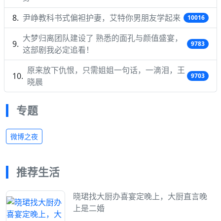
尹峥教科书式偏袒护妻，艾特你男朋友学起来
10016
大梦归离团队建设了 熟悉的面孔与颜值盛宴，
9783
这部剧我必定追看！
原来放下仇恨，只需姐姐一句话，一滴泪，王
9703
晓晨
专题
微博之夜
推荐生活
晓珺找大厨办喜宴定晚上，大厨直言晚
上是二婚