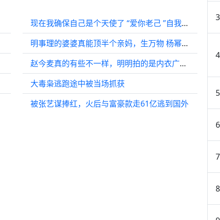
现在我确保自己是个天使了 “爱你老己 ”自我成长 “情感 ”
明事理的婆婆真能顶半个亲妈，生万物 杨幂 欧豪 倪大红
赵今麦真的有些不一样，明明拍的是内衣广告，却感觉她那么强大明媚阳光
大毒枭逃跑途中被当场抓获
被张艺谋捧红，火后与富豪款走61亿逃到国外