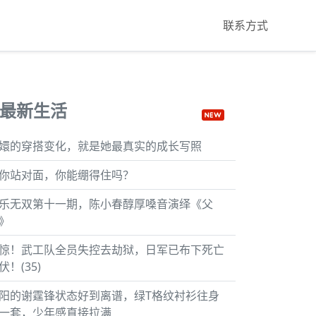
联系方式
最新生活
嬛的穿搭变化，就是她最真实的成长写照
你站对面，你能绷得住吗？
乐无双第十一期，陈小春醇厚嗓音演绎《父
》
惊！武工队全员失控去劫狱，日军已布下死亡
伏！(35)
阳的谢霆锋状态好到离谱，绿T格纹衬衫往身
一套，少年感直接拉满