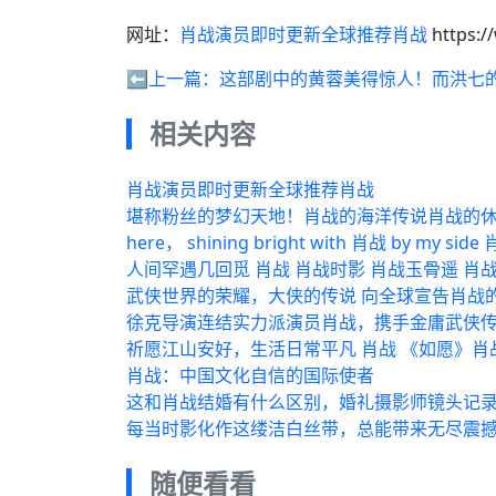
网址：
肖战演员即时更新全球推荐肖战
https:/
⬅️上一篇：
这部剧中的黄蓉美得惊人！而洪七
相关内容
肖战演员即时更新全球推荐肖战
堪称粉丝的梦幻天地！肖战的海洋传说肖战的休
here， shining bright with 肖战 by my si
人间罕遇几回觅 肖战 肖战时影 肖战玉骨遥 肖
武侠世界的荣耀，大侠的传说 向全球宣告肖战
徐克导演连结实力派演员肖战，携手金庸武侠传
祈愿江山安好，生活日常平凡 肖战 《如愿》肖
肖战：中国文化自信的国际使者
这和肖战结婚有什么区别，婚礼摄影师镜头记录
每当时影化作这缕洁白丝带，总能带来无尽震
随便看看