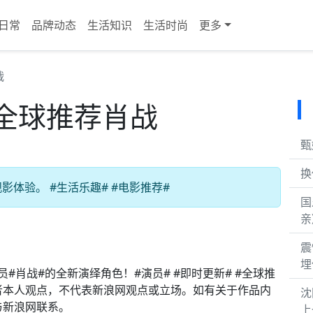
日常
品牌动态
生活知识
生活时尚
更多
战
全球推荐肖战
甄
换
体验。 #生活乐趣# #电影推荐#
国
亲
震
埋
#肖战#的全新演绎角色！#演员# #即时更新# #全球推
作者本人观点，不代表新浪网观点或立场。如有关于作品内
沈
与新浪网联系。
上