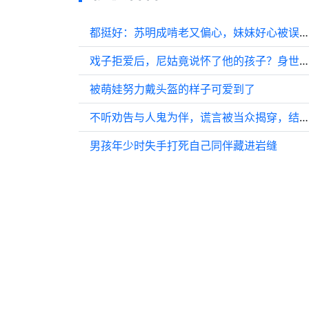
都挺好：苏明成啃老又偏心，妹妹好心被误解，媳妇三观超正
戏子拒爱后，尼姑竟说怀了他的孩子？身世秘密曝光！
被萌娃努力戴头盔的样子可爱到了
不听劝告与人鬼为伴，谎言被当众揭穿，结局颠覆认知
男孩年少时失手打死自己同伴藏进岩缝