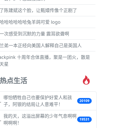
了陈建斌这个脸，让甄嬛传像个正剧了
哈哈哈哈哈哈兔羊鸽可爱 logo
一次感受到沉默的力量 震耳欲聋啊
兰弟一本正经向美国人解释自己是英国人
lackpink 十周年合体直播，聚是一团火，散是
天星
热点生活
哪怕牺牲自己也要保护好爱人和孩
20109
子，阿银的结局让人意难平！
我的天，这溢出屏幕的少年气息啊啊
19531
啊啊啊！