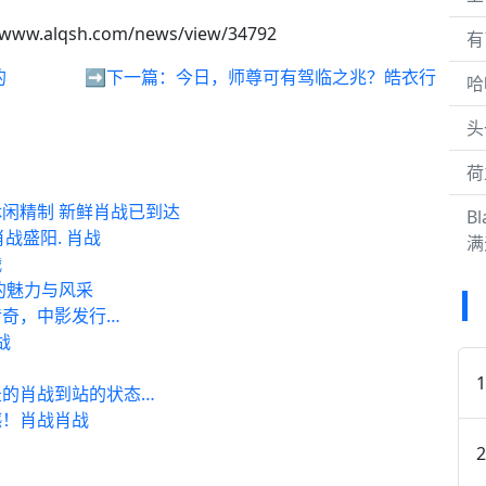
/www.alqsh.com/news/view/34792
有
的
➡️下一篇：
今日，师尊可有驾临之兆？皓衣行
哈
头
荷
闲精制 新鲜肖战已到达
B
de 肖战盛阳. 肖战
满
战
的魅力与风采
奇，中影发行…
战
的肖战到站的状态…
撼！肖战肖战