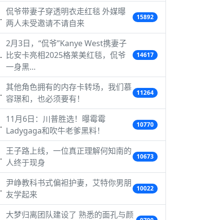
侃爷带妻子穿透明衣走红毯 外媒曝
15892
两人未受邀请不请自来
2月3日，“侃爷”Kanye West携妻子
比安卡亮相2025格莱美红毯，侃爷
14617
一身黑…
其他角色拥有的内存卡转场，我们慕
11264
容璟和，也必须要有！
11月6日：川普胜选！曝霉霉
10770
Ladygaga和吹牛老爹黑料！
王子路上线，一位真正理解何知南的
10673
人终于现身
尹峥教科书式偏袒护妻，艾特你男朋
10022
友学起来
大梦归离团队建设了 熟悉的面孔与颜