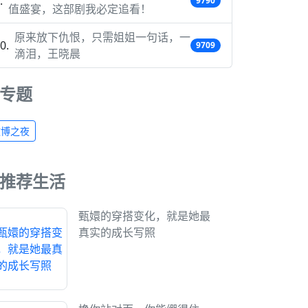
9790
值盛宴，这部剧我必定追看！
原来放下仇恨，只需姐姐一句话，一
9709
滴泪，王晓晨
专题
微博之夜
推荐生活
甄嬛的穿搭变化，就是她最
真实的成长写照