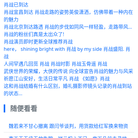
肖战已到达
肖战宜昌到达 肖战走路的姿势英俊潇洒，仿佛带着一种内在
的魅力
肖战北京到达路透 肖战的步伐如同风一样轻盈，走路带风…
肖战的粉丝们真是太出众了!
肖战演员即时更新全球推荐肖战
here， shining bright with 肖战 by my side 肖战盛阳. 肖
战
人间罕遇几回觅 肖战 肖战时影 肖战玉骨遥 肖战
武侠世界的荣耀，大侠的传说 向全球宣告肖战的魅力与风采
祈愿江山安好，生活日常平凡 肖战 《如愿》肖战
这和肖战结婚有什么区别，婚礼摄影师镜头记录的肖战到站
的状态…
随便看看
魏若来不甘心撤离 跟闫爷谈判，用货款给红军换来物资