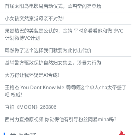
首届太阳岛电影周启动仪式，孟鹤堂闪亮登场
小女孩突然察觉母亲不对劲！
果然热巴的美貌是公认的，金靖 平时多看看他和微博VC
计划微博VC计划
既然做了这个选择我们就要为此付出代价
基辅警方驱散保护自然妇女集会，涉暴力行为
大方得让我怀疑是AI合成！
王橹杰 You Dont Know Me 啊啊啊这个单人cha太带感了
吧 权威！
直拍《MOON》260806
西村力直播原视频 你觉得他有引导粉丝网暴mina吗？