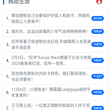
热点生活
哪怕牺牲自己也要保护好爱人和孩子，阿银的
20103
结局让人意难平！
我的天，这溢出屏幕的少年气息啊啊啊啊啊！
19524
侃爷带妻子穿透明衣走红毯 外媒曝两人未受邀
15870
请不请自来
2月3日，“侃爷”Kanye West携妻子比安卡亮相
14601
2025格莱美红毯，侃爷一身黑…
其他角色拥有的内存卡转场，我们慕容璟和，
11257
也必须要有！
11月6日：川普胜选！曝霉霉Ladygaga和吹牛
10762
老爹黑料！
王子路上线，一位真正理解何知南的人终于现
10670