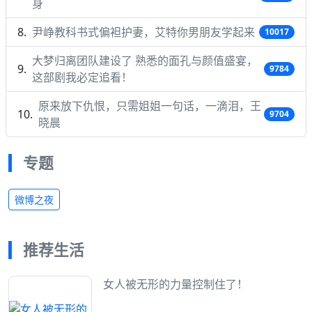
身
尹峥教科书式偏袒护妻，艾特你男朋友学起来
10017
大梦归离团队建设了 熟悉的面孔与颜值盛宴，
9784
这部剧我必定追看！
原来放下仇恨，只需姐姐一句话，一滴泪，王
9704
晓晨
专题
微博之夜
推荐生活
女人被无形的力量控制住了！