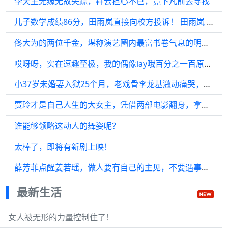
李天王无缘无故失踪，祥云担心不已，竟下凡前去寻找
儿子数学成绩86分，田雨岚直接向校方投诉！ 田雨岚 蒋欣
佟大为的两位千金，堪称演艺圈内最富书卷气息的明星后代
哎呀呀，实在逗趣至极，我的偶像lay哦百分之一百原创 张艺兴
小37岁未婚妻入狱25个月，老戏骨李龙基激动痛哭，承诺会娶她为妻
贾玲才是自己人生的大女主，凭借两部电影翻身，拿下三个代言
谁能够领略这动人的舞姿呢？
太棒了，即将有新剧上映！
薛芳菲点醒姜若瑶，做人要有自己的主见，不要遇事就躲
最新生活
女人被无形的力量控制住了！