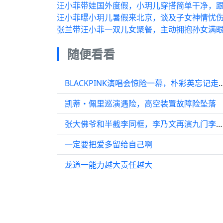
汪小菲带娃国外度假，小玥儿穿搭简单干净，跟
汪小菲曝小玥儿暑假来北京，谈及子女神情忧
张兰带汪小菲一双儿女聚餐，主动拥抱孙女满
随便看看
BLACKPINK演唱会惊险一幕，朴彩英忘记走
凯蒂・佩里巡演遇险，高空装置故障险坠落
张大佛爷和半截李同框，李乃文再演九门李三爷，原班人马《九门》再聚首
一定要把爱多留给自己啊
龙道一能力越大责任越大