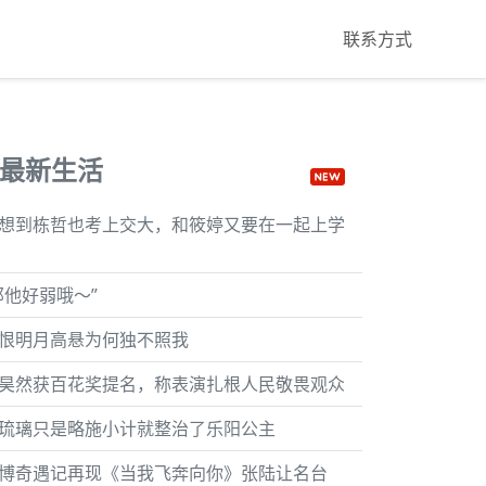
联系方式
最新生活
想到栋哲也考上交大，和筱婷又要在一起上学
那他好弱哦～”
恨明月高悬为何独不照我
昊然获百花奖提名，称表演扎根人民敬畏观众
琉璃只是略施小计就整治了乐阳公主
博奇遇记再现《当我飞奔向你》张陆让名台