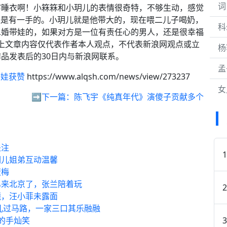
词
穿睡衣啊！小箖箖和小玥儿的表情很奇特，不够生动，感觉
娃是有一手的。小玥儿就是他带大的，现在喂二儿子喝奶，
科
二婚带娃的，如果对方是一位有责任心的男人，还是很幸福
以上文章内容仅代表作者本人观点，不代表新浪网观点或立
杨
品发表后的30日内与新浪网联系。
孟
带娃获赞
https://www.alqsh.com/news/view/273237
女
➡️下一篇：
陈飞宇《纯真年代》演傻子贡献多个
关注
玥儿姐弟互动温馨
筱梅
弟来北京了，张兰陪着玩
镜，汪小菲未露面
玥儿过马路，一家三口其乐融融
的手灿笑