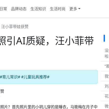
日常
品牌动态
生活知识
生活时尚
更多
，汪小菲带娃获赞
照引AI质疑，汪小菲带
没
啦
“
我
#育儿常识# #儿童玩具推荐#
刘
花
赞
微
实照片？首先照片里的小玥儿穿的是睡衣，马筱梅在月子中