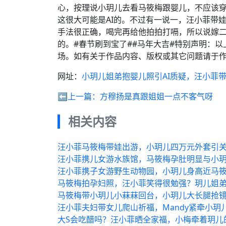
心，按理说小玥儿去看马筱梅跟婴儿，不应该
这很大可能是AI的。不过有一说一，汪小菲带
手法很正确，喝完再给他拍拍打嗝，所以说嫁
的。#春节刷到宝了##马年大吉#特别声明：
场。如有关于作品内容、版权或其它问题请于作
网址：
小玥儿姐弟抱婴儿照引AI质疑，汪小菲
⬅️上一篇：
方穆扬是真跟姐姐一点不客气呀
相关内容
汪小菲马筱梅带娃出游，小玥儿四万元外套引
汪小菲携儿女游水族馆，马筱梅孕肚明显与小
汪小菲携子女游野生动物园，小玥儿身高近马
马筱梅拍孕妇照，汪小菲笑得很勉强？玥儿姐
马筱梅带小玥儿小菻菻回台，小玥儿大长腿抢
汪小菲夫妇带女儿爬山祈福，Mandy紧牵小
大S会吃醋吗？汪小菲晒全家福，小梅牵着玥儿