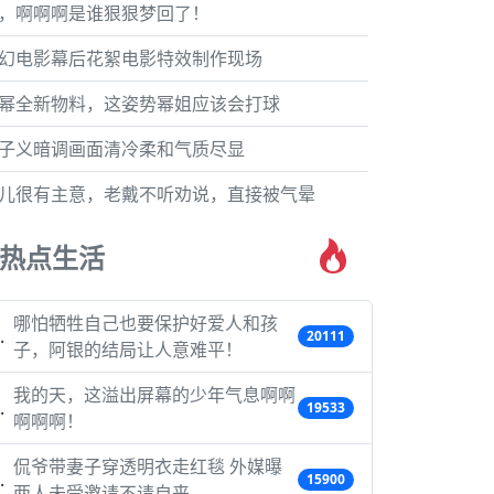
，啊啊啊是谁狠狠梦回了！
幻电影幕后花絮电影特效制作现场
幂全新物料，这姿势幂姐应该会打球
子义暗调画面清冷柔和气质尽显
儿很有主意，老戴不听劝说，直接被气晕
热点生活
哪怕牺牲自己也要保护好爱人和孩
20111
子，阿银的结局让人意难平！
我的天，这溢出屏幕的少年气息啊啊
19533
啊啊啊！
侃爷带妻子穿透明衣走红毯 外媒曝
15900
两人未受邀请不请自来