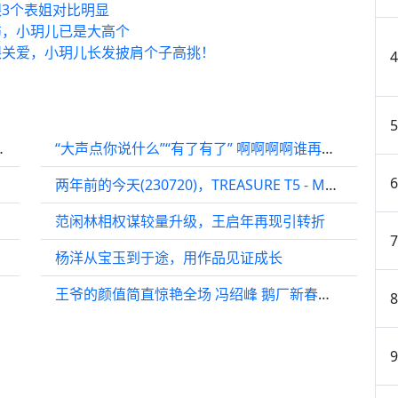
3个表姐对比明显
伤，小玥儿已是大高个
眼关爱，小玥儿长发披肩个子高挑！
位险踩空，队友连忙提醒
“大声点你说什么”“有了有了” 啊啊啊啊谁再说这是忍哥！
两年前的今天(230720)，TREASURE T5 - MOVE @ MCD
范闲林相权谋较量升级，王启年再现引转折
杨洋从宝玉到于途，用作品见证成长
王爷的颜值简直惊艳全场 冯绍峰 鹅厂新春种草计划