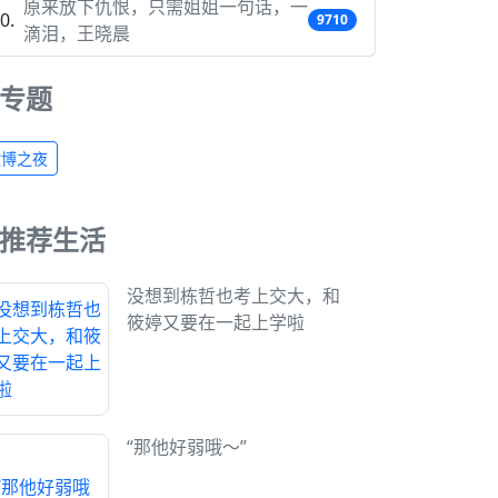
原来放下仇恨，只需姐姐一句话，一
9710
滴泪，王晓晨
专题
微博之夜
推荐生活
没想到栋哲也考上交大，和
筱婷又要在一起上学啦
“那他好弱哦～”