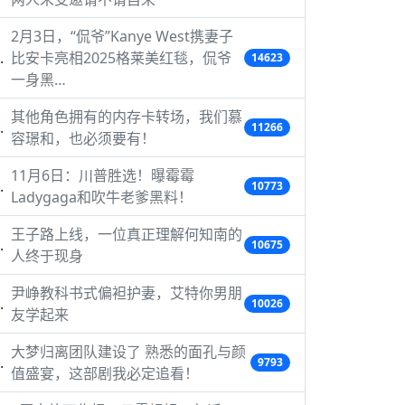
2月3日，“侃爷”Kanye West携妻子
比安卡亮相2025格莱美红毯，侃爷
14623
一身黑…
其他角色拥有的内存卡转场，我们慕
11266
容璟和，也必须要有！
11月6日：川普胜选！曝霉霉
10773
Ladygaga和吹牛老爹黑料！
王子路上线，一位真正理解何知南的
10675
人终于现身
尹峥教科书式偏袒护妻，艾特你男朋
10026
友学起来
大梦归离团队建设了 熟悉的面孔与颜
9793
值盛宴，这部剧我必定追看！