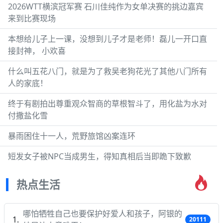
2026WTT横滨冠军赛 石川佳纯作为女单决赛的挑边嘉宾
来到比赛现场
本想给儿子上一课，没想到儿子才是老师！磊儿一开口直
接封神， 小欢喜
什么叫五花八门，就是为了救吴老狗花光了其他八门所有
人的家底！
终于有剧拍出尊重观众智商的草根智斗了，用化盐为水对
付撒盐化雪
暴雨困住十一人，荒野旅馆凶案连环
短发女子被NPC当成男生，得知真相后当即跪下致歉
热点生活
哪怕牺牲自己也要保护好爱人和孩子，阿银的
20111