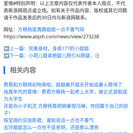
爱情#特别声明：以上文章内容仅代表作者本人观点，不代
表新浪网观点或立场。如有关于作品内容、版权或其它问题
请于作品发表后的30日内与新浪网联系。
网址：
方穆扬是真跟姐姐一点不客气呀
https://www.alqsh.com/news/view/273238
⬅️上一篇：
完美身材，身高177的小姐姐
➡️下一篇：
小玥儿姐弟抱婴儿照引AI质疑，汪
相关内容
费霓和方穆扬初吻来啦，姐姐离开姐夫开始追妻火葬场了
纯真年代的爱情：费霓方穆扬一起考上大学，被正式录取成
为大学生
还是你小子机灵 方穆扬靠把柄拿捏冯琳，夺回属于自己的房
子！
珠宝商约见张郎君，谁知说话一点也不客气
志玲姐姐怎么一点也不显老呀，还是那么漂亮