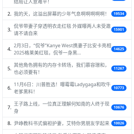
结局让人意难平！
我的天，这溢出屏幕的少年气息啊啊啊啊啊！
19534
侃爷带妻子穿透明衣走红毯 外媒曝两人未受邀
15901
请不请自来
2月3日，“侃爷”Kanye West携妻子比安卡亮相
14625
2025格莱美红毯，侃爷一身黑…
其他角色拥有的内存卡转场，我们慕容璟和，
11267
也必须要有！
11月6日：川普胜选！曝霉霉Ladygaga和吹牛
10773
老爹黑料！
王子路上线，一位真正理解何知南的人终于现
10676
身
尹峥教科书式偏袒护妻，艾特你男朋友学起来
10026