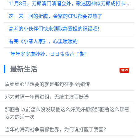
11月8日，刀郎澳门演唱会外，歌迷因神似刀郎成打卡点
这一来一回的折腾，金繁的CPU都要过热了
高考的小伙伴们快来领取静雯姐的祝福吧！
看完《小巷人家》，心里暖暖的
“年年岁岁虞妙妙，日日夜夜声子期”
最新生活
眉姐姐心里想要的就是那句在乎 甄嬛传
邓为时隔一年再进组，无缝主演百妖谱
那图鲁 以前怎么没发现他这么好笑好想像那图鲁这么肆意
妄为的活一次
当年的海湾战争震撼世界，为何说打醒了我国？