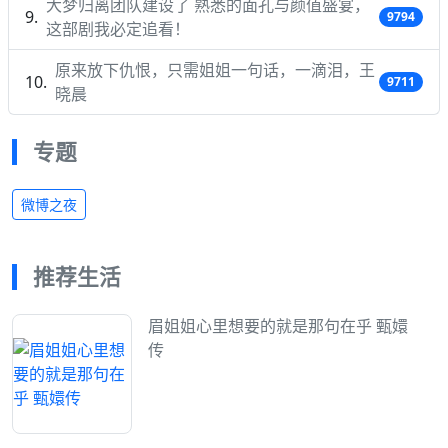
大梦归离团队建设了 熟悉的面孔与颜值盛宴，
9794
这部剧我必定追看！
原来放下仇恨，只需姐姐一句话，一滴泪，王
9711
晓晨
专题
微博之夜
推荐生活
眉姐姐心里想要的就是那句在乎 甄嬛
传