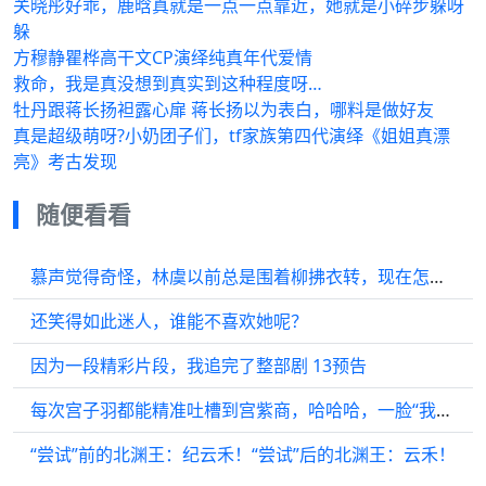
关晓彤好乖，鹿晗真就是一点一点靠近，她就是小碎步躲呀
躲
方穆静瞿桦高干文CP演绎纯真年代爱情
救命，我是真没想到真实到这种程度呀…
牡丹跟蒋长扬袒露心扉 蒋长扬以为表白，哪料是做好友
真是超级萌呀?小奶团子们，tf家族第四代演绎《姐姐真漂
亮》考古发现
随便看看
慕声觉得奇怪，林虞以前总是围着柳拂衣转，现在怎么换了个人？
还笑得如此迷人，谁能不喜欢她呢？
因为一段精彩片段，我追完了整部剧 13预告
每次宫子羽都能精准吐槽到宫紫商，哈哈哈，一脸“我还不知道你？”
“尝试”前的北渊王：纪云禾！“尝试”后的北渊王：云禾！