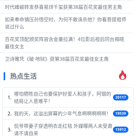
时代峰峻转发恭喜易烊千玺获第38届百花奖最佳男主角
如来奉命镇压孙悟空时，为何不敢诛杀他？你看菩提祖师
说过什么
百花奖顶配颁奖阵容含金量拉满！4位影后视后同台揭晓
最佳女主
卫诗雅凭《破·地狱》获第38届百花奖最佳女主角
热点生活
哪怕牺牲自己也要保护好爱人和孩子，阿银的
20117
结局让人意难平！
我的天，这溢出屏幕的少年气息啊啊啊啊啊！
19539
侃爷带妻子穿透明衣走红毯 外媒曝两人未受邀
15912
请不请自来