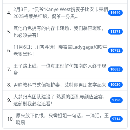
2月3日，“侃爷”Kanye West携妻子比安卡亮相
14640
2025格莱美红毯，侃爷一身黑…
其他角色拥有的内存卡转场，我们慕容璟和，
11271
也必须要有！
11月6日：川普胜选！曝霉霉Ladygaga和吹牛
10782
老爹黑料！
王子路上线，一位真正理解何知南的人终于现
10683
身
尹峥教科书式偏袒护妻，艾特你男朋友学起来
10030
大梦归离团队建设了 熟悉的面孔与颜值盛宴，
9798
这部剧我必定追看！
原来放下仇恨，只需姐姐一句话，一滴泪，王
9714
晓晨