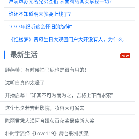
卢凌风苏无名兄弟互掐 表面纠结其实掌控一切?
谁还不知道明天就要上线了？
“小小年纪听这么怀旧的旋律”
《红楼梦》贾母生日大观园门户大开没有人，为什么众人都想瞒着？
最新生活
顾燕帧：有时候拍马屁也是很有用的！
沈听白真的太暖了
开播启幕！“知其不可为而为之，吾将上下而求索”
这个七夕若奔赴影院，妆容大可省去
陈丽君凭大漠阿育娅获百花奖最佳新人奖
朴时宇演绎《Love119》舞台彩排实录