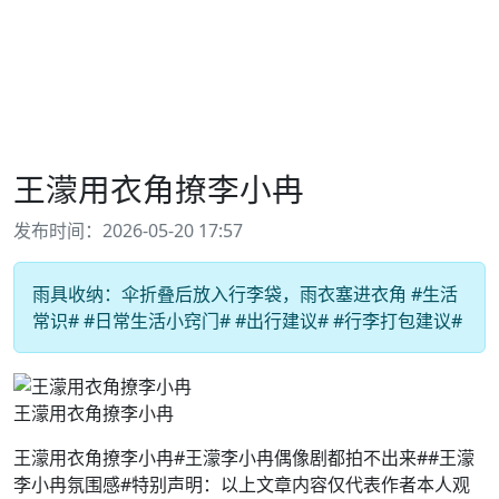
王濛用衣角撩李小冉
发布时间：2026-05-20 17:57
雨具收纳：伞折叠后放入行李袋，雨衣塞进衣角 #生活
常识# #日常生活小窍门# #出行建议# #行李打包建议#
王濛用衣角撩李小冉
王濛用衣角撩李小冉#王濛李小冉偶像剧都拍不出来##王濛
李小冉氛围感#特别声明：以上文章内容仅代表作者本人观