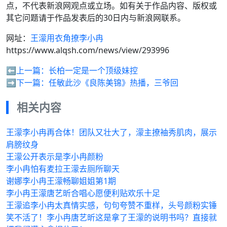
点，不代表新浪网观点或立场。如有关于作品内容、版权或
其它问题请于作品发表后的30日内与新浪网联系。
网址：
王濛用衣角撩李小冉
https://www.alqsh.com/news/view/293996
⬅️上一篇：
长柏一定是一个顶级妹控
➡️下一篇：
任敏此沙《良陈美锦》热播，三爷回
相关内容
王濛李小冉再合体！团队又壮大了，濛主撩袖秀肌肉，展示
肩膀纹身
王濛公开表示是李小冉颜粉
李小冉怕有麦拉王濛去厕所聊天
谢娜李小冉王濛畅聊姐姐第1期
李小冉王濛唐艺昕合唱心愿便利贴欢乐十足
王濛追李小冉太真情实感，句句夸赞不重样，头号颜粉实锤
笑不活了！李小冉唐艺昕这是拿了王濛的说明书吗？直接就