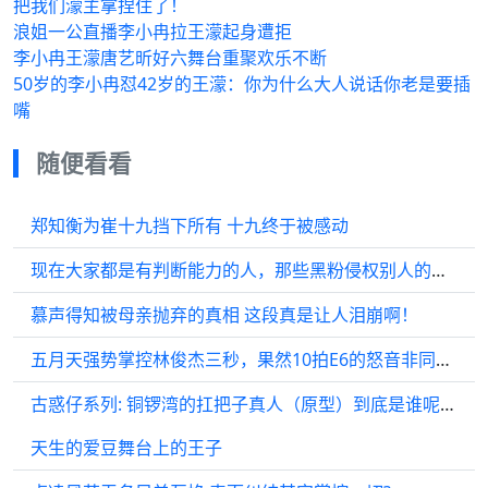
把我们濛主拿捏住了！
浪姐一公直播李小冉拉王濛起身遭拒
李小冉王濛唐艺昕好六舞台重聚欢乐不断
50岁的李小冉怼42岁的王濛：你为什么大人说话你老是要插
嘴
随便看看
郑知衡为崔十九挡下所有 十九终于被感动
现在大家都是有判断能力的人，那些黑粉侵权别人的名誉权到底是怎么想的呢？
慕声得知被母亲抛弃的真相 这段真是让人泪崩啊！
五月天强势掌控林俊杰三秒，果然10拍E6的怒音非同凡响！
古惑仔系列: 铜锣湾的扛把子真人（原型）到底是谁呢？真的是他吗？
天生的爱豆舞台上的王子