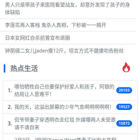
男人只是带孩子来医院看望战友，却意外发现了孩子的身
体缺陷
李莲花再入客栈 鬼杀人真相，下秒被一一揭开
日本女网红自杀前曾宣布退圈
钟丽缇二女儿Jaden瘦12斤，坦言方式不健康劝告粉丝
热点生活
哪怕牺牲自己也要保护好爱人和孩子，阿银的
20103
结局让人意难平！
我的天，这溢出屏幕的少年气息啊啊啊啊啊！
19527
侃爷带妻子穿透明衣走红毯 外媒曝两人未受邀
15872
请不请自来
2月3日，“侃爷”Kanye West携妻子比安卡亮相