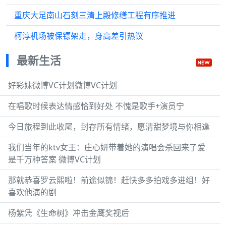
重庆大足南山石刻三清上殿修缮工程有序推进
柯淳机场被保镖架走，身高差引热议
最新生活
好彩妹微博VC计划微博VC计划
在唱歌时候表达情感恰到好处 不愧是歌手+演员宁
今日旅程到此收尾，封存所有情绪，愿清甜梦境与你相逢
我们当年的ktv女王：庄心妍带着她的演唱会杀回来了爱
是千万种答案 微博VC计划
那就恭喜罗云熙啦！前途似锦！赶快多多拍戏多进组！好
喜欢他演的剧
杨紫凭《生命树》冲击金鹰奖视后