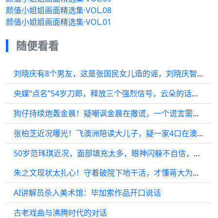
颜值小姐姐画面精选集·VOL.08
颜值小姐姐画面精选集·VOL.01
随便看看
刘晓庆有8个男友，这是张国民女儿造的谣，刘晓庆智慧回应
央媒“点名”54岁刀郎，释放三个强烈信号，云朵的话真没说错
狗仔持续炮轰金晨！疑嘲讽金晨在撒谎，一个谎言需要无数个谎言来圆谎
张柏芝近况曝光！飞澳洲陪读大儿子，疑一家4口在澳洲过年
50岁范玮琪近况，面部填充太多，眼神闪躲不自信，一下子老了！
朱之文现状太扎心！守着破院下地干活，才懂蒋大为当年骂得太准！
AI讲解员杀入美术馆：毕加索作品开口说话
古老戏曲与沸腾时代的对话