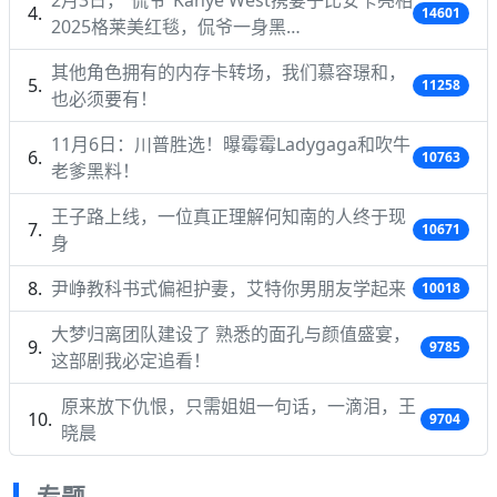
14601
2025格莱美红毯，侃爷一身黑…
其他角色拥有的内存卡转场，我们慕容璟和，
11258
也必须要有！
11月6日：川普胜选！曝霉霉Ladygaga和吹牛
10763
老爹黑料！
王子路上线，一位真正理解何知南的人终于现
10671
身
尹峥教科书式偏袒护妻，艾特你男朋友学起来
10018
大梦归离团队建设了 熟悉的面孔与颜值盛宴，
9785
这部剧我必定追看！
原来放下仇恨，只需姐姐一句话，一滴泪，王
9704
晓晨
专题