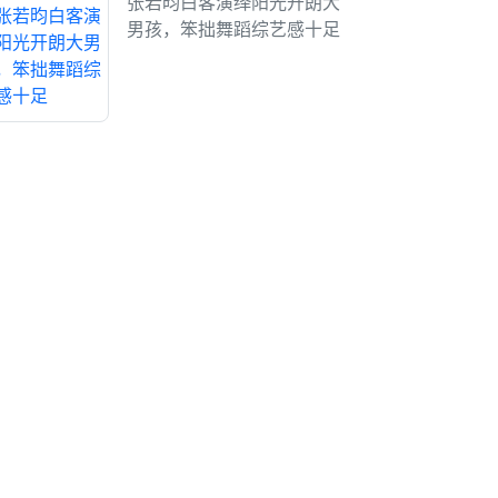
张若昀白客演绎阳光开朗大
男孩，笨拙舞蹈综艺感十足