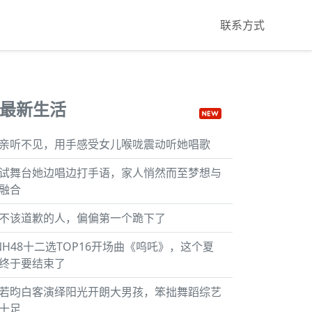
联系方式
最新生活
亲听不见，用手感受女儿喉咙震动听她唱歌
试舞台她边唱边打手语，家人悄然而至梦想与
融合
不该道歉的人，偏偏第一个跪下了
NH48十二选TOP16开场曲《呜吒》，这个夏
终于要结束了
若昀白客演绎阳光开朗大男孩，笨拙舞蹈综艺
十足