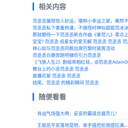
相关内容
范丞丞展现惊人好运，堪称小幸运之星，果然不
范丞丞私下害羞拘谨，不搞怪时神似姐姐范冰
那就期待一下范丞丞新合作曲《拿范儿》零点上
宝宝? 范丞丞 追星女的爱无解 范丞丞 范丞丞 范
林心如与范丞丞同框出席巴黎时装周活动
范丞丞白鹿奔跑吧棣欣引力范丞丞
《飞驰人生2》剧组亮相红毯，@范丞丞Adam0
舞台上的小丞范丞丞 范丞丞
直播花絮 范丞丞 范丞丞
结尾，范丞丞 的精彩瞬间 范丞丞
随便看看
肖战气场强大啊，妥妥的霸道总裁范儿！
王俊凯平安落地昆明，单手插兜松弛感拉满，期待王俊凯的品牌直播活动