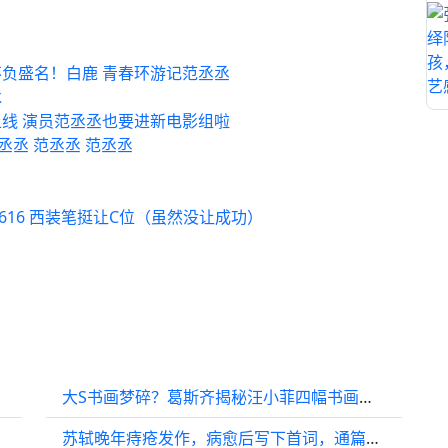
负盛名！白鹿 青春环游记范丞丞
冰
线 演员范丞丞也要进新电影组啦
丞丞 范丞丞 范丞丞
616 西装笔挺让C位（虽然没让成功）
大S书画梦碎？葛斯齐揭秘汪小菲四幅书画去向，马筱梅竟也知情！
苏轼晚年痔疮发作，病愈后写下首词，通篇唉声叹气，却越读越喜欢