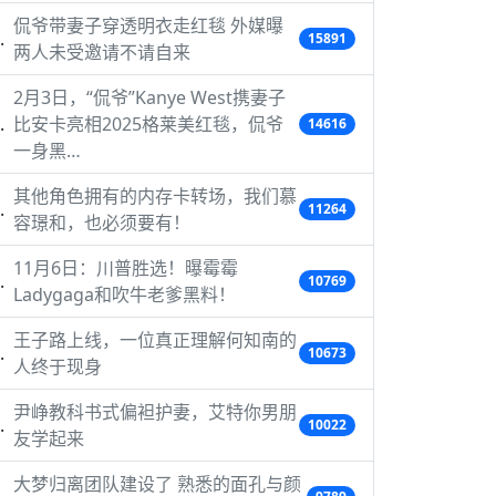
侃爷带妻子穿透明衣走红毯 外媒曝
15891
两人未受邀请不请自来
2月3日，“侃爷”Kanye West携妻子
比安卡亮相2025格莱美红毯，侃爷
14616
一身黑…
其他角色拥有的内存卡转场，我们慕
11264
容璟和，也必须要有！
11月6日：川普胜选！曝霉霉
10769
Ladygaga和吹牛老爹黑料！
王子路上线，一位真正理解何知南的
10673
人终于现身
尹峥教科书式偏袒护妻，艾特你男朋
10022
友学起来
大梦归离团队建设了 熟悉的面孔与颜