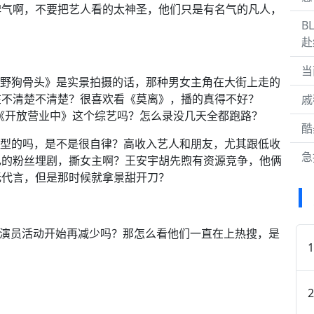
脾气啊，不要把艺人看的太神圣，他们只是有名气的凡人，
B
赴
当
以？《野狗骨头》是实景拍摄的话，那种男女主角在大街上走的
在不清楚不清楚？很喜欢看《莫离》，播的真得不好？
戚
？《开放营业中》这个综艺吗？怎么录没几天全都跑路？
酷
女生类型的吗，是不是很自律？高收入艺人和朋友，尤其跟低收
急
己的粉丝埋剧，撕女主啊？王安宇胡先煦有资源竞争，他俩
无代言，但是那时候就拿景甜开刀？
的演员活动开始再减少吗？那怎么看他们一直在上热搜，是