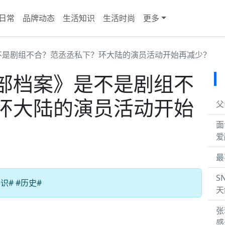
日常
品牌动态
生活知识
生活时尚
更多
》是不是剧组不合？范丞丞私下？环大陆的演员活动开始再减少？
《南部档案》是不是剧组不
环大陆的演员活动开始
父
面
爱
最
S
# #历史#
天
张
感