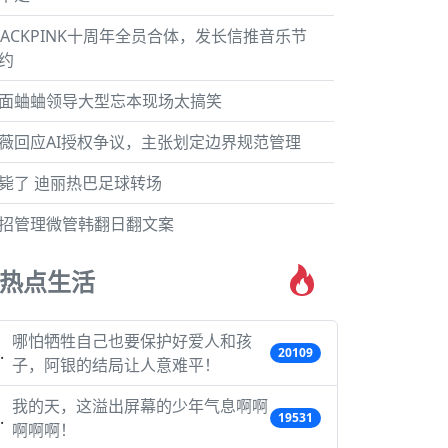
LACKPINK十周年全员合体，发长信推音乐节
约
面蛐蛐领导大型忘本现场太搞笑
薇回应AI授权争议，主张划定边界规范管理
毙了 迪丽热巴足球转场
招管理微管韩翻日翻文案
热点生活
哪怕牺牲自己也要保护好爱人和孩
20109
子，阿银的结局让人意难平！
我的天，这溢出屏幕的少年气息啊啊
19531
啊啊啊！