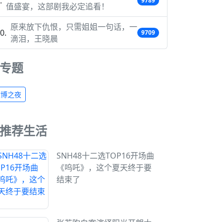
9789
值盛宴，这部剧我必定追看！
原来放下仇恨，只需姐姐一句话，一
9709
滴泪，王晓晨
专题
微博之夜
推荐生活
SNH48十二选TOP16开场曲
《呜吒》，这个夏天终于要
结束了