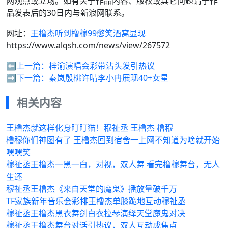
网观点或立场。如有关于作品内容、版权或其它问题请于作
品发表后的30日内与新浪网联系。
网址：
王橹杰听到橹穆99憋笑酒窝显现
https://www.alqsh.com/news/view/267572
⬅️上一篇：
梓渝演唱会彩带沾头发引热议
➡️下一篇：
秦岚殷桃许晴李小冉展现40+女星
相关内容
王橹杰就这样化身盯盯猫！穆祉丞 王橹杰 橹穆
橹穆你们神图有了 王橹杰回到宿舍一上网不知道为啥就开始
嘿嘿笑
穆祉丞王橹杰一黑一白，对视，双人舞 看完橹穆舞台，无人
生还
穆祉丞王橹杰《来自天堂的魔鬼》播放量破千万
TF家族新年音乐会彩排王橹杰单膝跪地互动穆祉丞
穆祉丞王橹杰黑衣舞剑白衣拉琴演绎天堂魔鬼对决
穆祉丞王橹杰舞台对话引热议，双人互动成焦点