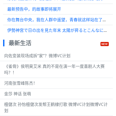
最新预告中，的故事即将展开
你在舞台中央，我在人群中遥望，青春就这样站在了我面前，闪耀着光芒
伊勢神宮で日の出を見た年末 太陽が昇るとこんなにも暖かくて
最新生活
向佐变装现场成拆“家”？微博VC计划
《雀骨》侯明昊艾米 真的不是在演一年一度喜剧人大赛
吗？！
河南张雪峰陈杰！
金莎 神话 张萌
檀健次 孙怡檀健次发帮王鹤棣打歌 微博VC计划微博VC计
划