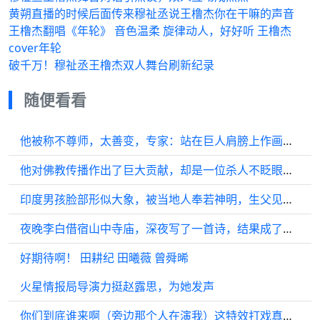
黄朔直播的时候后面传来穆祉丞说王橹杰你在干嘛的声音
王橹杰翻唱《年轮》 音色温柔 旋律动人，好好听 王橹杰
cover年轮
破千万！穆祉丞王橹杰双人舞台刷新纪录
随便看看
他被称不尊师，太善变，专家：站在巨人肩膀上作画的大师
他对佛教传播作出了巨大贡献，却是一位杀人不眨眼的大魔头
印度男孩脸部形似大象，被当地人奉若神明，生父见了也要下跪
夜晚李白借宿山中寺庙，深夜写了一首诗，结果成了千古名篇
好期待啊！ 田耕纪 田曦薇 曾舜晞
火星情报局导演力挺赵露思，为她发声
你们到底谁来啊（旁边那个人在演我）这特效打戏真是让人目不暇接…