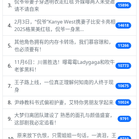
侃爷带妻子穿透明衣走红毯 外媒曝两人未受邀
15896
请不请自来
2月3日，“侃爷”Kanye West携妻子比安卡亮相
14618
2025格莱美红毯，侃爷一身黑…
其他角色拥有的内存卡转场，我们慕容璟和，
11266
也必须要有！
11月6日：川普胜选！曝霉霉Ladygaga和吹牛
10773
老爹黑料！
王子路上线，一位真正理解何知南的人终于现
10675
身
尹峥教科书式偏袒护妻，艾特你男朋友学起来
10024
大梦归离团队建设了 熟悉的面孔与颜值盛宴，
9791
这部剧我必定追看！
原来放下仇恨，只需姐姐一句话，一滴泪，王
9710