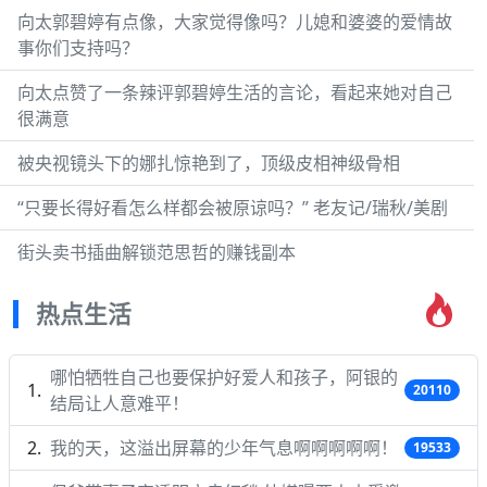
向太郭碧婷有点像，大家觉得像吗？儿媳和婆婆的爱情故
事你们支持吗？
向太点赞了一条辣评郭碧婷生活的言论，看起来她对自己
很满意
被央视镜头下的娜扎惊艳到了，顶级皮相神级骨相
“只要长得好看怎么样都会被原谅吗？” 老友记/瑞秋/美剧
街头卖书插曲解锁范思哲的赚钱副本
热点生活
哪怕牺牲自己也要保护好爱人和孩子，阿银的
20110
结局让人意难平！
我的天，这溢出屏幕的少年气息啊啊啊啊啊！
19533