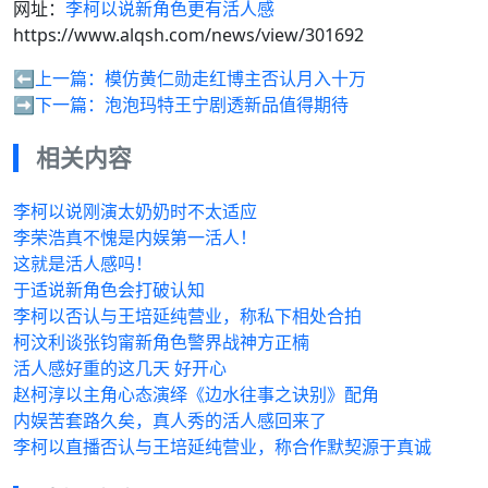
网址：
李柯以说新角色更有活人感
https://www.alqsh.com/news/view/301692
⬅️上一篇：
模仿黄仁勋走红博主否认月入十万
➡️下一篇：
泡泡玛特王宁剧透新品值得期待
相关内容
李柯以说刚演太奶奶时不太适应
李荣浩真不愧是内娱第一活人！
这就是活人感吗！
于适说新角色会打破认知
李柯以否认与王培延纯营业，称私下相处合拍
柯汶利谈张钧甯新角色警界战神方正楠
活人感好重的这几天 好开心
赵柯淳以主角心态演绎《边水往事之诀别》配角
内娱苦套路久矣，真人秀的活人感回来了
李柯以直播否认与王培延纯营业，称合作默契源于真诚