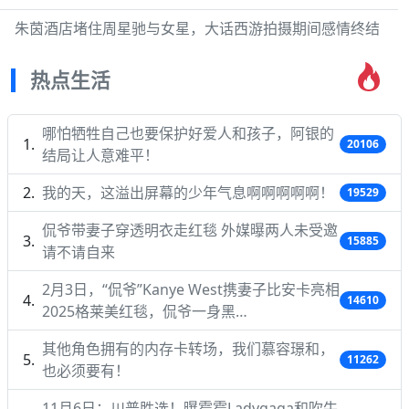
朱茵酒店堵住周星驰与女星，大话西游拍摄期间感情终结
热点生活
哪怕牺牲自己也要保护好爱人和孩子，阿银的
20106
结局让人意难平！
我的天，这溢出屏幕的少年气息啊啊啊啊啊！
19529
侃爷带妻子穿透明衣走红毯 外媒曝两人未受邀
15885
请不请自来
2月3日，“侃爷”Kanye West携妻子比安卡亮相
14610
2025格莱美红毯，侃爷一身黑…
其他角色拥有的内存卡转场，我们慕容璟和，
11262
也必须要有！
11月6日：川普胜选！曝霉霉Ladygaga和吹牛