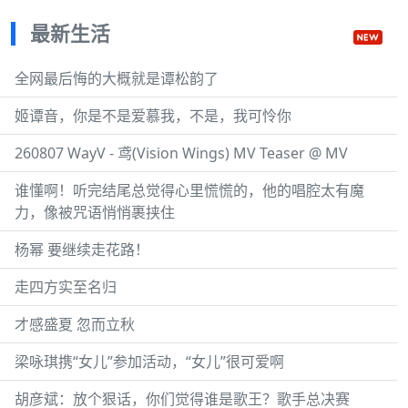
最新生活
全网最后悔的大概就是谭松韵了
姬谭音，你是不是爱慕我，不是，我可怜你
260807 WayV - 鸢(Vision Wings) MV Teaser @ MV
谁懂啊！听完结尾总觉得心里慌慌的，他的唱腔太有魔
力，像被咒语悄悄裹挟住
杨幂 要继续走花路！
走四方实至名归
才感盛夏 忽而立秋
梁咏琪携“女儿”参加活动，“女儿”很可爱啊
胡彦斌：放个狠话，你们觉得谁是歌王？歌手总决赛