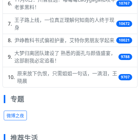
10767
老爹黑料！
王子路上线，一位真正理解何知南的人终于现
10672
身
尹峥教科书式偏袒护妻，艾特你男朋友学起来
10021
大梦归离团队建设了 熟悉的面孔与颜值盛宴，
9788
这部剧我必定追看！
原来放下仇恨，只需姐姐一句话，一滴泪，王
9707
晓晨
专题
微博之夜
推荐生活