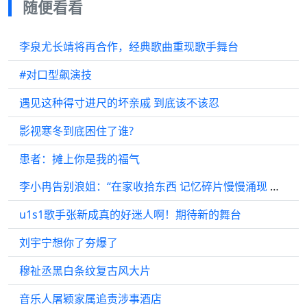
随便看看
李泉尤长靖将再合作，经典歌曲重现歌手舞台
#对口型飙演技
遇见这种得寸进尺的坏亲戚 到底该不该忍
影视寒冬到底困住了谁?
患者：摊上你是我的福气
李小冉告别浪姐：“在家收拾东西 记忆碎片慢慢涌现 想大家 ”
u1s1歌手张新成真的好迷人啊！期待新的舞台
刘宇宁想你了夯爆了
穆祉丞黑白条纹复古风大片
音乐人屠颖家属追责涉事酒店