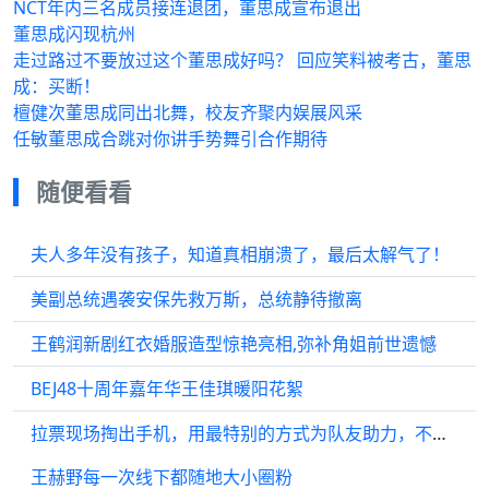
NCT年内三名成员接连退团，董思成宣布退出
董思成闪现杭州
走过路过不要放过这个董思成好吗？ 回应笑料被考古，董思
成：买断！
檀健次董思成同出北舞，校友齐聚内娱展风采
任敏董思成合跳对你讲手势舞引合作期待
随便看看
夫人多年没有孩子，知道真相崩溃了，最后太解气了！
美副总统遇袭安保先救万斯，总统静待撤离
王鹤润新剧红衣婚服造型惊艳亮相,弥补角姐前世遗憾
BEJ48十周年嘉年华王佳琪暖阳花絮
拉票现场掏出手机，用最特别的方式为队友助力，不拘小节的样子太圈粉
王赫野每一次线下都随地大小圈粉