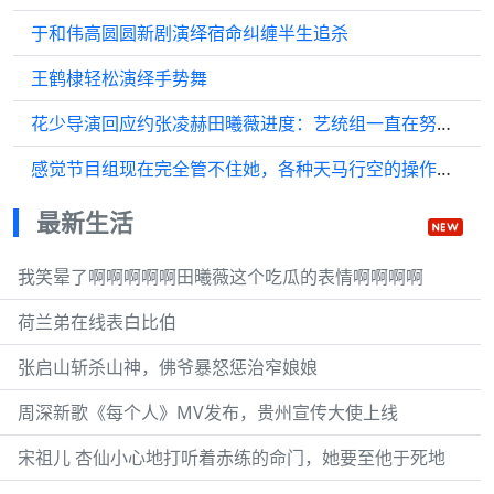
于和伟高圆圆新剧演绎宿命纠缠半生追杀
王鹤棣轻松演绎手势舞
花少导演回应约张凌赫田曦薇进度：艺统组一直在努力推进
感觉节目组现在完全管不住她，各种天马行空的操作，谁都预判不到
最新生活
我笑晕了啊啊啊啊啊田曦薇这个吃瓜的表情啊啊啊啊
荷兰弟在线表白比伯
张启山斩杀山神，佛爷暴怒惩治窄娘娘
周深新歌《每个人》MV发布，贵州宣传大使上线
宋祖儿 杏仙小心地打听着赤练的命门，她要至他于死地