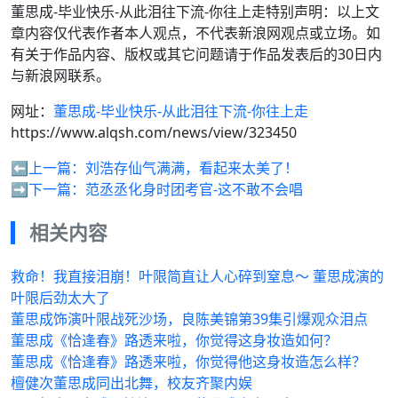
董思成-毕业快乐-从此泪往下流-你往上走特别声明：以上文
章内容仅代表作者本人观点，不代表新浪网观点或立场。如
有关于作品内容、版权或其它问题请于作品发表后的30日内
与新浪网联系。
网址：
董思成-毕业快乐-从此泪往下流-你往上走
https://www.alqsh.com/news/view/323450
⬅️上一篇：
刘浩存仙气满满，看起来太美了！
➡️下一篇：
范丞丞化身时团考官-这不敢不会唱
相关内容
救命！我直接泪崩！叶限简直让人心碎到窒息～ 董思成演的
叶限后劲太大了
董思成饰演叶限战死沙场，良陈美锦第39集引爆观众泪点
董思成《恰逢春》路透来啦，你觉得这身妆造如何？
董思成《恰逢春》路透来啦，你觉得他这身妆造怎么样？
檀健次董思成同出北舞，校友齐聚内娱