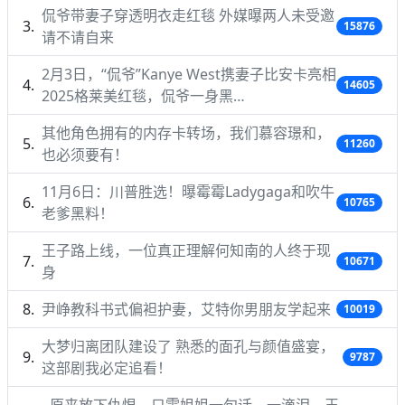
侃爷带妻子穿透明衣走红毯 外媒曝两人未受邀
15876
请不请自来
2月3日，“侃爷”Kanye West携妻子比安卡亮相
14605
2025格莱美红毯，侃爷一身黑…
其他角色拥有的内存卡转场，我们慕容璟和，
11260
也必须要有！
11月6日：川普胜选！曝霉霉Ladygaga和吹牛
10765
老爹黑料！
王子路上线，一位真正理解何知南的人终于现
10671
身
尹峥教科书式偏袒护妻，艾特你男朋友学起来
10019
大梦归离团队建设了 熟悉的面孔与颜值盛宴，
9787
这部剧我必定追看！
原来放下仇恨，只需姐姐一句话，一滴泪，王