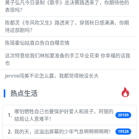
黄子弘凡今日录制《歌手》总决赛路透来了，你期待他的
表现吗？
陈都灵《冬风吹又生》路透来了，穿搭秋日感满满，你期
待这部剧吗？
陈瑶霍仙姑直白告白自曝恋情
这次特意给我们林知夏准备的手工毕业花束 你幸福的话我
也
jennie闯美不论怎么露，我都觉得她没长大
热点生活
哪怕牺牲自己也要保护好爱人和孩子，阿银的
20105
结局让人意难平！
我的天，这溢出屏幕的少年气息啊啊啊啊啊！
19528